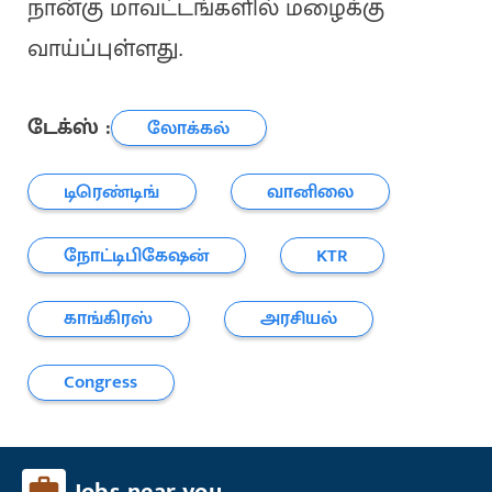
நான்கு மாவட்​டங்​களில் மழைக்கு
வாய்ப்புள்ளது.
டேக்ஸ் :
லோக்கல்
டிரெண்டிங்
வானிலை
நோட்டிபிகேஷன்
KTR
காங்கிரஸ்
அரசியல்
Congress