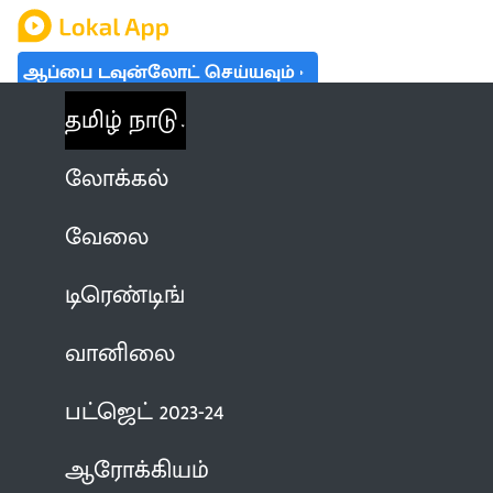
ஆப்பை டவுன்லோட் செய்யவும்
தமிழ் நாடு
லோக்கல்
வேலை
டிரெண்டிங்
வானிலை
பட்ஜெட் 2023-24
ஆரோக்கியம்