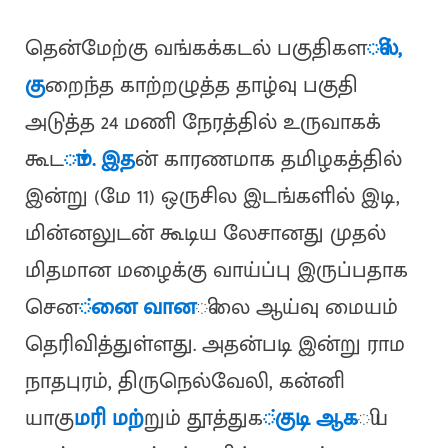
தென்​மேற்கு வங்​கக்​கடல் பகு​தி​கள
ில்,
கு
றைந்த காற்​றழுத்த தாழ்வு பகுதி
அடுத்த 24 மணி நேரத்​தில் உருவாகக்​
கூட
ும். இத
ன் காரண​மாக தமிழகத்​தில்
இன்று (மே 11) ஒருசில இடங்​களி​ல் இடி,
மின்​னலுடன் கூடிய லேசானது முதல்
மித​மான மழைக்கு வாய்ப்பு இருப்பதாக
சென
்னை வான
ிலை ஆய்வு மையம்
தெரிவித்துள்ளது. அதன்படி இன்று ராம​
நாத​புரம், திருநெல்​வேலி, கன்​னி​
யாகு
மரி மற்
​றும் தூத்​துக
்​குடி ஆக
ிய