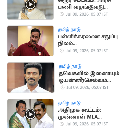
கரூர் சம்பவம்: அரசு
பணி வழங்குவது
தவறல்ல - துரை
Jul 09, 2026, 05:07 IST
வைகோ
தமிழ் நாடு
பள்ளிக்கரணை சதுப்பு
நிலம்
சூறையாடப்படுவதை
Jul 09, 2026, 05:07 IST
அனுமதிக்கக்கூடாது:
அன்புமணி
தமிழ் நாடு
தவெகவில் இணையும்
ஓ.பன்னீர்செல்வம்
மகன் ரவீந்திரநாத்?
Jul 09, 2026, 05:07 IST
தமிழ் நாடு
அதிமுக கூட்டம்:
முன்னாள் MLA
பாலகிருஷ்ணா ரெட்டி
Jul 09, 2026, 05:07 IST