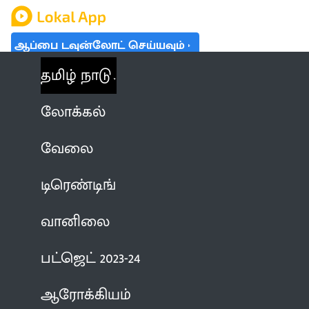
ஆப்பை டவுன்லோட் செய்யவும்
தமிழ் நாடு
லோக்கல்
வேலை
டிரெண்டிங்
வானிலை
பட்ஜெட் 2023-24
ஆரோக்கியம்