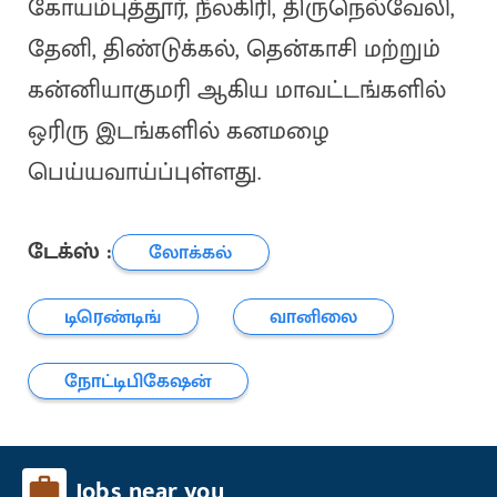
கோயம்புத்தூர், நீலகிரி, திருநெல்வேலி,
தேனி, திண்டுக்கல், தென்காசி மற்றும்
கன்னியாகுமரி ஆகிய மாவட்டங்களில்
ஒரிரு இடங்களில் கனமழை
பெய்யவாய்ப்புள்ளது.
டேக்ஸ் :
லோக்கல்
டிரெண்டிங்
வானிலை
நோட்டிபிகேஷன்
Jobs near you