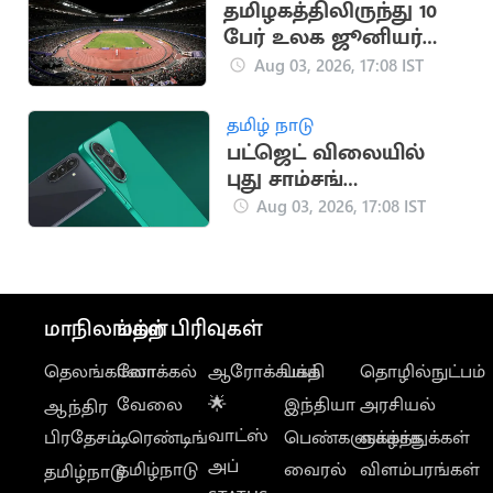
தமிழகத்திலிருந்து 10
பேர் உலக ஜூனியர்
தடகள அணிக்கு
Aug 03, 2026, 17:08 IST
தேர்வு
தமிழ் நாடு
பட்ஜெட் விலையில்
புது சாம்சங்
ஸ்மார்ட்போன்
Aug 03, 2026, 17:08 IST
அறிமுகம்!
மாநிலங்கள்
மற்ற பிரிவுகள்
தெலங்கானா
லோக்கல்
ஆரோக்கியம்
பக்தி
தொழில்நுட்பம்
வேலை
🌟
இந்தியா
அரசியல்
ஆந்திர
வாட்ஸ்
பிரதேசம்
டிரெண்டிங்
பெண்களுக்காக
வாழ்த்துக்கள்
அப்
தமிழ்நாடு
வைரல்
விளம்பரங்கள்
தமிழ்நாடு