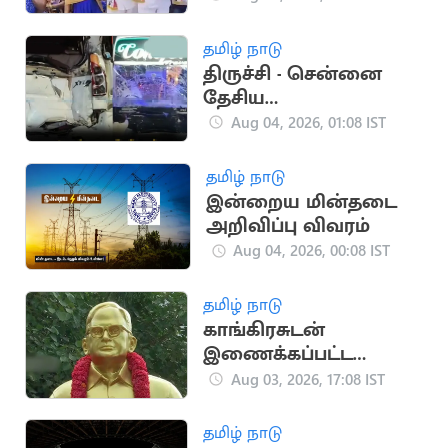
தமிழ் நாடு
திருச்சி - சென்னை
தேசிய
நெடுஞ்சாலையில்
Aug 04, 2026, 01:08 IST
கோர விபத்து: 3 பேர்
பலி
தமிழ் நாடு
இன்றைய மின்தடை
அறிவிப்பு விவரம்
Aug 04, 2026, 00:08 IST
தமிழ் நாடு
காங்கிரசுடன்
இணைக்கப்பட்ட
தமிழ்நாடு
Aug 03, 2026, 17:08 IST
உழைப்பாளர் கட்சியின்
வரலாறு
தமிழ் நாடு