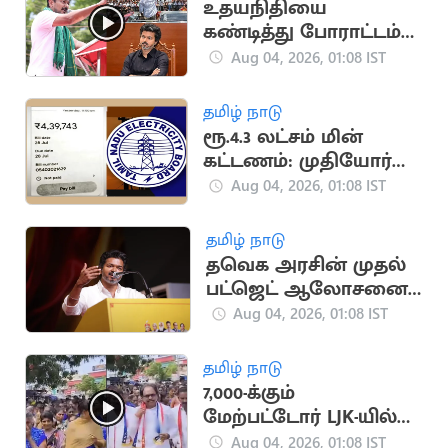
உதயநிதியை
கண்டித்து போராட்டம்
நடத்த தவெக முடிவு!
Aug 04, 2026, 01:08 IST
தமிழ் நாடு
ரூ.4.3 லட்சம் மின்
கட்டணம்: முதியோர்
இல்ல நிர்வாகிகளுக்கு
Aug 04, 2026, 01:08 IST
அதிர்ச்சி
தமிழ் நாடு
தவெக அரசின் முதல்
பட்ஜெட் ஆலோசனைக்
கூட்டம்
Aug 04, 2026, 01:08 IST
தமிழ் நாடு
7,000-க்கும்
மேற்பட்டோர் LJK-யில்
இணைந்தனர்
Aug 04, 2026, 01:08 IST