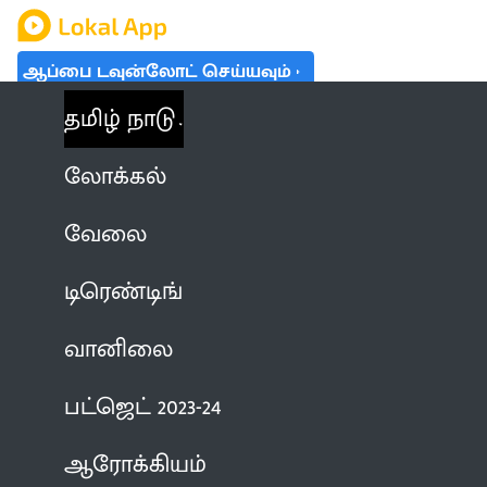
ஆப்பை டவுன்லோட் செய்யவும்
தமிழ் நாடு
லோக்கல்
வேலை
டிரெண்டிங்
வானிலை
பட்ஜெட் 2023-24
ஆரோக்கியம்