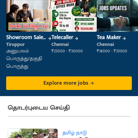
Showroom Sales
Telecaller
Tea Maker
Executive (Retail
Tiruppur
Chennai
Chennai
Sales)
அனுபவம்
₹25000 - ₹30000
₹18000 - ₹35000
பொருத்து/தகுதி
பொருத்து
Explore more jobs
தொடர்புடைய செய்தி
தமிழ் நாடு