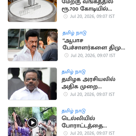
மேற்கு வங்கத்தில்
ரூ.700 கோடியில்
அமைய இருக்கும்
Jul 20, 2026, 09:07 IST
தயிர் ஆலை
தமிழ் நாடு
“ஆபாச
பேச்சாளர்களை திமுக
வளர்த்து வருகிறது”..
Jul 20, 2026, 09:07 IST
தவெக IT Wing
தமிழ் நாடு
தமிழக அரசியலில்
அதிக முறை
சபாநாயகராக
Jul 20, 2026, 09:07 IST
இருந்தவர் யார்?
தமிழ் நாடு
டெல்லியில்
போராட்டத்தை
கலைக்க கண்ணீர்
Jul 20, 2026, 09:07 IST