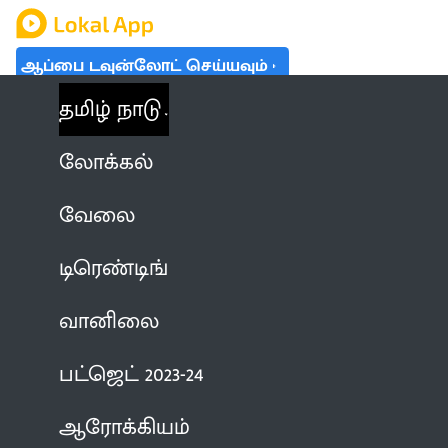
ஆப்பை டவுன்லோட் செய்யவும்
தமிழ் நாடு
லோக்கல்
வேலை
டிரெண்டிங்
வானிலை
பட்ஜெட் 2023-24
ஆரோக்கியம்