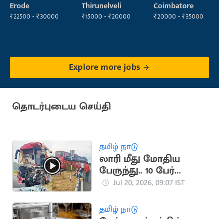
Operator
Manager
Manager
Erode
Thirunelveli
Coimbatore
₹22500 - ₹30000
₹15000 - ₹20000
₹20000 - ₹35000
Explore more jobs
தொடர்புடைய செய்தி
தமிழ் நாடு
லாரி மீது மோதிய
பேருந்து.. 10 பேர்
படுகாயம்
Jul 20, 2026, 09:07 IST
தமிழ் நாடு