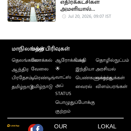
எதிர்க்கட்சிகள்
அமளியால்
மாநிலங்களவை நாள்
Jul 20, 2026, 09:07 IST
முழுவதும் ஒத்திவைப்பு
மாநிலங்கள்
மற்ற பிரிவுகள்
தெலங்கானா
லோக்கல்
ஆரோக்கியம்
பக்தி
தொழில்நுட்பம்
வேலை
🌟
இந்தியா
அரசியல்
ஆந்திர
வாட்ஸ்
பிரதேசம்
டிரெண்டிங்
பெண்களுக்காக
வாழ்த்துக்கள்
அப்
தமிழ்நாடு
வைரல்
விளம்பரங்கள்
தமிழ்நாடு
STATUS
பொழுதுப்போக்கு
குற்றம்
OUR
LOKAL