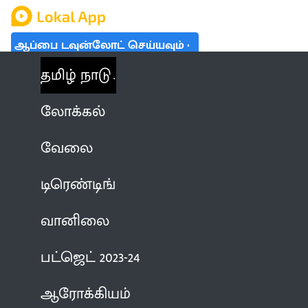
ஆப்பை டவுன்லோட் செய்யவும்
தமிழ் நாடு
லோக்கல்
வேலை
டிரெண்டிங்
வானிலை
பட்ஜெட் 2023-24
ஆரோக்கியம்