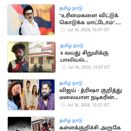
தளர்வு
தமிழ் நாடு
"உரிமைகளை விட்டுக்
கொடுக்க மாட்டோம்"..
மு.க.ஸ்டாலின் பேச்சு
Jul 16, 2026, 13:07 IST
தமிழ் நாடு
4 வயது சிறுமிக்கு
பாலியல்
தொல்லை..அரசு பஸ்
Jul 16, 2026, 13:07 IST
ஓட்டுநர் கைது
தமிழ் நாடு
விஜய் - த்ரிஷா குறித்து
மலையாள நடிகரின்
பேச்சால் சர்ச்சை
Jul 16, 2026, 13:07 IST
தமிழ் நாடு
கள்ளக்குறிச்சி அருகே