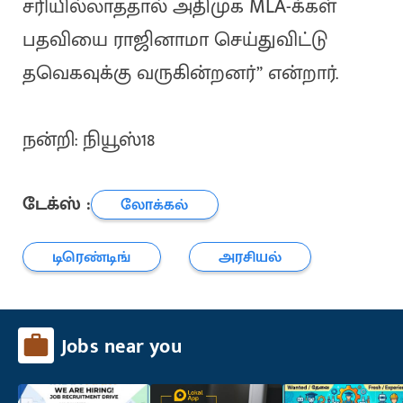
சரியில்லாததால் அதிமுக MLA-க்கள்
பதவியை ராஜினாமா செய்துவிட்டு
தவெகவுக்கு வருகின்றனர்” என்றார்.
நன்றி: நியூஸ்18
டேக்ஸ் :
லோக்கல்
டிரெண்டிங்
அரசியல்
Jobs near you