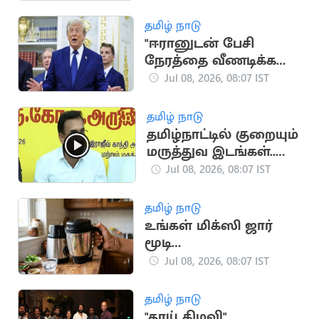
இல்லாததாக
ஆக்குங்கள்!
தமிழ் நாடு
"ஈரானுடன் பேசி
நேரத்தை வீணடிக்க
விரும்பவில்லை"..
Jul 08, 2026, 08:07 IST
ட்ரம்ப்
தமிழ் நாடு
தமிழ்நாட்டில் குறையும்
மருத்துவ இடங்கள்..
அமைச்சர் அருண்ராஜ்
Jul 08, 2026, 08:07 IST
விளக்கம்
தமிழ் நாடு
உங்கள் மிக்ஸி ஜார்
மூடி
தளர்வாகிவிட்டதா?
Jul 08, 2026, 08:07 IST
செலவின்றி
சரிசெய்யலாம்!
தமிழ் நாடு
"தாய் கிழவி"