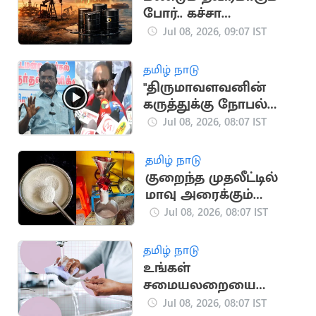
போர்.. கச்சா
எண்ணெய் விலை
Jul 08, 2026, 09:07 IST
கிடுகிடு
தமிழ் நாடு
"திருமாவளவனின்
கருத்துக்கு நோபல்
பரிசே கொடுக்கலாம்"..
Jul 08, 2026, 08:07 IST
வைகோ கிண்டல்
தமிழ் நாடு
குறைந்த முதலீட்டில்
மாவு அரைக்கும்
தொழில்: மாதம்
Jul 08, 2026, 08:07 IST
ரூ.45,000
சம்பாதிக்கலாம்!
தமிழ் நாடு
உங்கள்
சமையலறையை
இப்படி கிருமிகள்
Jul 08, 2026, 08:07 IST