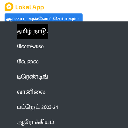
ஆப்பை டவுன்லோட் செய்யவும்
தமிழ் நாடு
லோக்கல்
வேலை
டிரெண்டிங்
வானிலை
பட்ஜெட் 2023-24
ஆரோக்கியம்