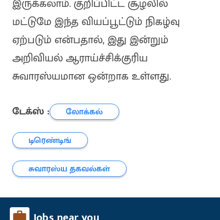
இருக்கலாம். குறிப்பிட்ட சூழலில்
மட்டுமே இந்த வியப்பூட்டும் நிகழ்வு
ஏற்படும் என்பதால், இது இன்றும்
அறிவியல் ஆராய்ச்சிக்குரிய
சுவாரஸ்யமான ஒன்றாக உள்ளது.
டேக்ஸ் :
லோக்கல்
டிரெண்டிங்
சுவாரஸ்ய தகவல்கள்
Jobs near you