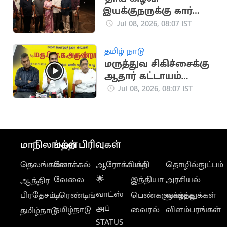
இயக்குநருக்கு கார்
பரிசளித்த நடிகர்
Jul 08, 2026, 08:07 IST
சிவகார்த்திகேயன்
தமிழ் நாடு
மருத்துவ சிகிச்சைக்கு
ஆதார் கட்டாயம்
இல்லை - அமைச்சர்
Jul 08, 2026, 08:07 IST
அருண்ராஜ்
மாநிலங்கள்
மற்ற பிரிவுகள்
தெலங்கானா
லோக்கல்
ஆரோக்கியம்
பக்தி
தொழில்நுட்பம்
வேலை
🌟
இந்தியா
அரசியல்
ஆந்திர
வாட்ஸ்
பிரதேசம்
டிரெண்டிங்
பெண்களுக்காக
வாழ்த்துக்கள்
அப்
தமிழ்நாடு
வைரல்
விளம்பரங்கள்
தமிழ்நாடு
STATUS