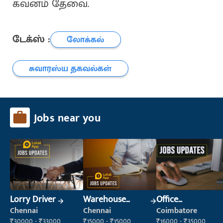
கவனம் தேவை.
டேக்ஸ் :
லோக்கல்
சுவாரஸ்ய தகவல்கள்
Jobs near you
Lorry Driver
Warehouse
Office
Supervisor
Administrator
Chennai
Chennai
Coimbatore
(Warehouse &
₹30000 - ₹33000
₹15000 - ₹15000
₹16000 - ₹35000