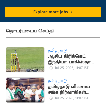
Fulfillment)
Explore more jobs
தொடர்புடைய செய்தி
தமிழ் நாடு
ஆசிய கிரிக்கெட்:
இந்தியா, பாகிஸ்தான்
அணிகள் நேரடியாக
Jul 25, 2026, 11:07 IST
காலிறுதிக்கு தகுதி
தமிழ் நாடு
தமிழ்நாடு விவசாய
சங்க நிர்வாகிகள்
மு.க.ஸ்டாலினுடன்
Jul 25, 2026, 11:07 IST
சந்திப்பு