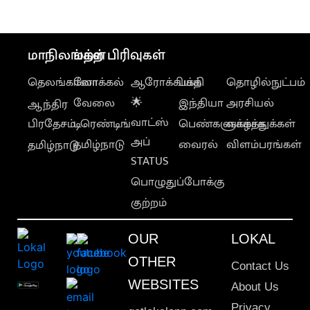
மாநிலங்கள்
மற்ற பிரிவுகள்
தெலங்கானா
லோக்கல்
ஆரோக்கியம்
பக்தி
தொழில்நுட்பம்
வேலை
🌟
இந்தியா
அரசியல்
ஆந்திர
வாட்ஸ்
பிரதேசம்
டிரெண்டிங்
பெண்களுக்காக
வாழ்த்துக்கள்
அப்
தமிழ்நாடு
வைரல்
விளம்பரங்கள்
தமிழ்நாடு
STATUS
பொழுதுப்போக்கு
குற்றம்
OUR
LOKAL
OTHER
Contact Us
WEBSITES
About Us
Privacy