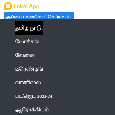
ஆப்பை டவுன்லோட் செய்யவும்
தமிழ் நாடு
லோக்கல்
வேலை
டிரெண்டிங்
வானிலை
பட்ஜெட் 2023-24
ஆரோக்கியம்