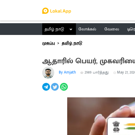
தமிழ் நாடு
லோக்கல்
வேலை
டிர
முகப்பு
தமிழ் நாடு
ஆதாரில் பெயர், முகவரிய
By Amjath
2989
பார்த்தது
May 27, 2026