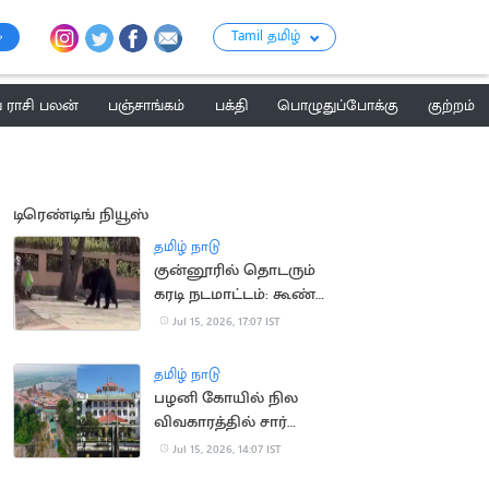
Tamil தமிழ்
ராசி பலன்
பஞ்சாங்கம்
பக்தி
பொழுதுப்போக்கு
குற்றம்
டிரெண்டிங் நியூஸ்
தமிழ் நாடு
குன்னூரில் தொடரும்
கரடி நடமாட்டம்: கூண்டு
வைக்க பொதுமக்கள்
Jul 15, 2026, 17:07 IST
கோரிக்கை
தமிழ் நாடு
பழனி கோயில் நில
விவகாரத்தில் சார்
பதிவாளர் கைதுக்கு
Jul 15, 2026, 14:07 IST
தடை