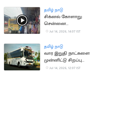
தமிழ் நாடு
சிக்னல் கோளாறு:
சென்னை
கடற்கரையில் புறநகர்
Jul 14, 2026, 14:07 IST
ரயில்கள் நிறுத்தம்
தமிழ் நாடு
வார இறுதி நாட்களை
முன்னிட்டு சிறப்பு
பேருந்துகள் இயக்கம்
Jul 14, 2026, 12:07 IST