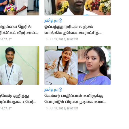
தமிழ் நாடு
விஜய்யை நேரில்
ஒப்பந்ததாரரிடம் லஞ்சம்
ரிக்கெட் வீரர் சாய்
வாங்கிய தவெக ஊராட்சித்
தலைவர் கைது
 16:07 IST
Jul 15, 2026, 16:07 IST
தமிழ் நாடு
மேஷ் குறித்து
கேன்சர் பாதிப்பால் உயிருக்கு
ப்பியதாக 3 பேர்
போராடும் பிரபல நடிகை உமா
ு பதிவு
சங்கரி
 16:07 IST
Jul 15, 2026, 16:07 IST