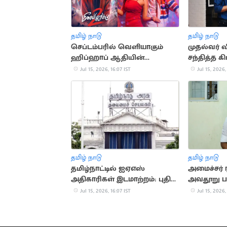
தமிழ் நாடு
தமிழ் நாடு
செப்டம்பரில் வெளியாகும்
முதல்வர் 
ஹிப்ஹாப் ஆதியின்
சந்தித்த கி
'மீசையை முறுக்கு 2'
சுதர்சன்
Jul 15, 2026, 16:07 IST
Jul 15, 2026,
தமிழ் நாடு
தமிழ் நாடு
தமிழ்நாட்டில் ஐஏஎஸ்
அமைச்சர் ர
அதிகாரிகள் இடமாற்றம்: புதிய
அவதூறு பர
பட்டியல் வெளியீடு
மீது வழக்க
Jul 15, 2026, 16:07 IST
Jul 15, 2026,