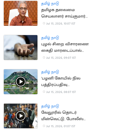
தமிழ் நாடு
தமிழக தலைமை
செயலாளர் சாய்குமார்
பதவிக்காலம் 6
Jul 15, 2026, 10:07 IST
மாதங்கள் நீட்டிப்பு
தமிழ் நாடு
புழல் சிறை விசாரணை
கைதி மாரடைப்பால்
திடீர் உயிரிழப்பு
Jul 15, 2026, 09:07 IST
தமிழ் நாடு
'பழனி கோயில் நில
பத்திரப்பதிவு
செல்லாது'.. நீதிமன்றம்
Jul 15, 2026, 08:07 IST
தமிழ் நாடு
வேலூரில் தொடர்
மின்வெட்டு.. போலீஸ்
பேச்சால் சர்ச்சை
Jul 15, 2026, 01:07 IST