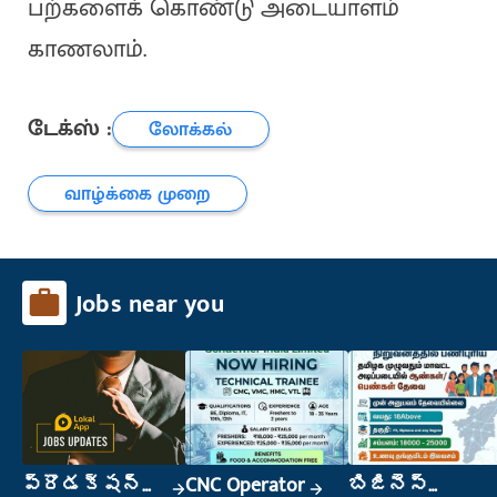
பற்களைக் கொண்டு அடையாளம்
காணலாம்.
டேக்ஸ் :
லோக்கல்
வாழ்க்கை முறை
Jobs near you
ప్రొడక్షన్
CNC Operator
బిజినెస్