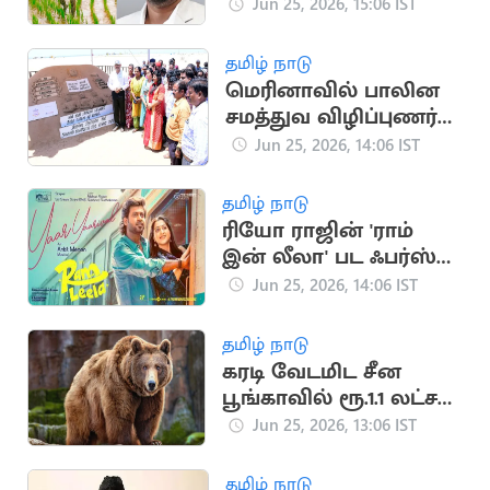
இறுதி நாள்: அமைச்சர்
Jun 25, 2026, 15:06 IST
அறிவிப்பு
தமிழ் நாடு
மெரினாவில் பாலின
சமத்துவ விழிப்புணர்வு
மணல் சிற்பம் திறப்பு
Jun 25, 2026, 14:06 IST
தமிழ் நாடு
ரியோ ராஜின் 'ராம்
இன் லீலா' பட ஃபர்ஸ்ட்
சிங்கிளை வெளியிட்ட
Jun 25, 2026, 14:06 IST
அனிருத்
தமிழ் நாடு
கரடி வேடமிட சீன
பூங்காவில் ரூ.1.1 லட்சம்
சம்பளத்தில் விநோத
Jun 25, 2026, 13:06 IST
வேலை
தமிழ் நாடு