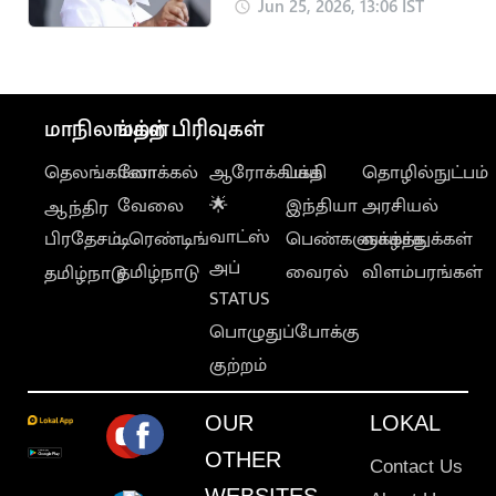
மாற்றி அமைத்த
Jun 25, 2026, 13:06 IST
இபிஎஸ்
மாநிலங்கள்
மற்ற பிரிவுகள்
தெலங்கானா
லோக்கல்
ஆரோக்கியம்
பக்தி
தொழில்நுட்பம்
வேலை
🌟
இந்தியா
அரசியல்
ஆந்திர
வாட்ஸ்
பிரதேசம்
டிரெண்டிங்
பெண்களுக்காக
வாழ்த்துக்கள்
அப்
தமிழ்நாடு
வைரல்
விளம்பரங்கள்
தமிழ்நாடு
STATUS
பொழுதுப்போக்கு
குற்றம்
OUR
LOKAL
OTHER
Contact Us