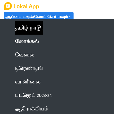
ஆப்பை டவுன்லோட் செய்யவும்
தமிழ் நாடு
லோக்கல்
வேலை
டிரெண்டிங்
வானிலை
பட்ஜெட் 2023-24
ஆரோக்கியம்