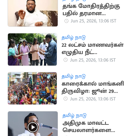
தங்க மோதிரத்திற்கு
பதில் தரமான
மகப்பேறு சிகிச்சை:
Jun 25, 2026, 13:06 IST
ஜவாஹிருல்லா
கோரிக்கை
தமிழ் நாடு
22 லட்சம் மாணவர்கள்
எழுதிய நீட்
மறுதேர்வுக்கான
Jun 25, 2026, 13:06 IST
விடைகள் வெளியீடு
தமிழ் நாடு
காரைக்கால் மாங்கனி
திருவிழா: ஜூன் 29
உள்ளூர் விடுமுறை
Jun 25, 2026, 13:06 IST
அறிவிப்பு
தமிழ் நாடு
அதிமுக மாவட்ட
செயலாளர்களை