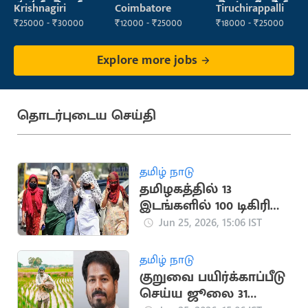
సూపర్వైజర్
డెవలప్ మెంట్
Krishnagiri
Coimbatore
Tiruchirappalli
ఎగ్జిక్యూటివ్
₹25000 - ₹30000
₹12000 - ₹25000
₹18000 - ₹25000
Explore more jobs
தொடர்புடைய செய்தி
தமிழ் நாடு
தமிழகத்தில் 13
இடங்களில் 100 டிகிரி
ஃபாரன்ஹீட் தாண்டிய
Jun 25, 2026, 15:06 IST
வெயில்
தமிழ் நாடு
குறுவை பயிர்க்காப்பீடு
செய்ய ஜூலை 31