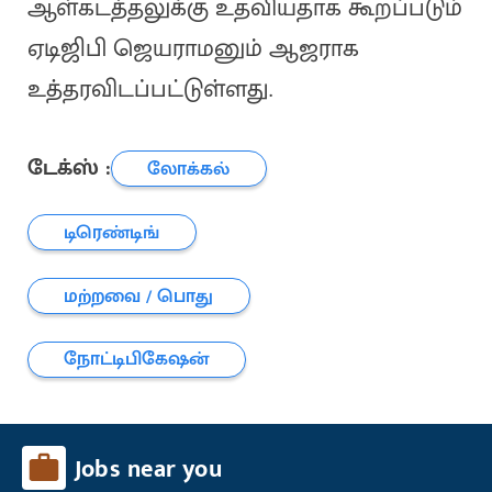
ஆள்கடத்தலுக்கு உதவியதாக கூறப்படும்
ஏடிஜிபி ஜெயராமனும் ஆஜராக
உத்தரவிடப்பட்டுள்ளது.
டேக்ஸ் :
லோக்கல்
டிரெண்டிங்
மற்றவை / பொது
நோட்டிபிகேஷன்
Jobs near you