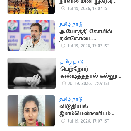
நாளில் மின் நுகர்வு
475.45 மில்லியன்
Jul 19, 2026, 17:07 IST
யூனிட்டாகப் பதிவு
தமிழ் நாடு
அயோத்தி கோயில்
நன்கொடை
விவகாரம்: பிரதமருக்கு
Jul 19, 2026, 17:07 IST
ராகுல் காந்தி கடிதம்
தமிழ் நாடு
பெற்றோர்
கண்டித்ததால் கல்லூரி
மாணவி தற்கொலை
Jul 19, 2026, 17:07 IST
தமிழ் நாடு
விடுதியில்
இளம்பெண்ணிடம்
நகை திருடிய
Jul 19, 2026, 17:07 IST
வழக்கில் பெண் கைது