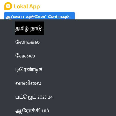
ஆப்பை டவுன்லோட் செய்யவும்
தமிழ் நாடு
லோக்கல்
வேலை
டிரெண்டிங்
வானிலை
பட்ஜெட் 2023-24
ஆரோக்கியம்