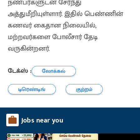
நண்பர்களுடன் சேர்ந்து
அத்துமீறியுள்ளார். இதில் பெண்ணின்
கணவர் கைதான நிலையில்,
மற்றவர்களை போலீசார் தேடி
வருகின்றனர்.
டேக்ஸ் :
லோக்கல்
டிரெண்டிங்
குற்றம்
Jobs near you