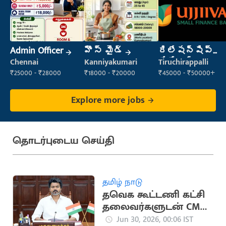
Admin Officer
హౌస్ మైడ్
రిలేషన్‌షిప్
మేనేజర్
Chennai
Kanniyakumari
Tiruchirappalli
₹25000 - ₹28000
₹18000 - ₹20000
₹45000 - ₹50000+
Explore more jobs
தொடர்புடைய செய்தி
தமிழ் நாடு
தவெக கூட்டணி கட்சி
தலைவர்களுடன் CM
விஜய் நாளை
Jun 30, 2026, 00:06 IST