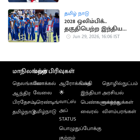
அறிவிப்பு
தமிழ் நாடு
2028 ஒலிம்பிக்..
தகுதிபெற்ற இந்திய
மகளிர் கிரிக்கெட்
Jun 29, 2026, 16:06 IST
அணி
மாநிலங்கள்
மற்ற பிரிவுகள்
தெலங்கானா
லோக்கல்
ஆரோக்கியம்
பக்தி
தொழில்நுட்பம்
வேலை
🌟
இந்தியா
அரசியல்
ஆந்திர
வாட்ஸ்
பிரதேசம்
டிரெண்டிங்
பெண்களுக்காக
வாழ்த்துக்கள்
அப்
தமிழ்நாடு
வைரல்
விளம்பரங்கள்
தமிழ்நாடு
STATUS
பொழுதுப்போக்கு
குற்றம்