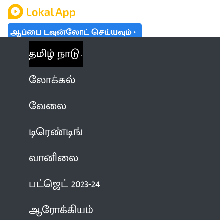
ஆப்பை டவுன்லோட் செய்யவும்
தமிழ் நாடு
லோக்கல்
வேலை
டிரெண்டிங்
வானிலை
பட்ஜெட் 2023-24
ஆரோக்கியம்