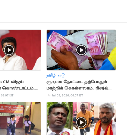
தமிழ் நாடு
் CM விஜய்
ரூ.2,000 நோட்டை தற்போதும்
் கொண்டாட்டம்..
மாற்றிக் கொள்ளலாம்.. ரிசர்வ்
ளிக்க உத்தரவு
வங்கி
 06:07 IST
Jul 09, 2026, 06:07 IST