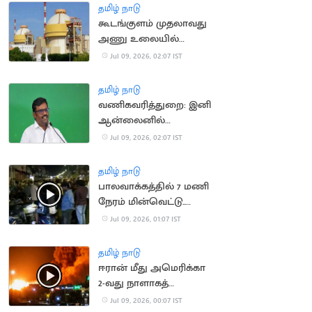
தமிழ் நாடு
கூடங்குளம் முதலாவது
அணு உலையில்
மீண்டும் மின் உற்பத்தி
Jul 09, 2026, 02:07 IST
நிறுத்தம்
தமிழ் நாடு
வணிகவரித்துறை: இனி
ஆன்லைனில்
விசாரணை!
Jul 09, 2026, 02:07 IST
தமிழ் நாடு
பாலவாக்கத்தில் 7 மணி
நேரம் மின்வெட்டு..
வீதியில் இறங்கிய
Jul 09, 2026, 01:07 IST
மக்கள்
தமிழ் நாடு
ஈரான் மீது அமெரிக்கா
2-வது நாளாகத்
தாக்குதல்: போர்
Jul 09, 2026, 00:07 IST