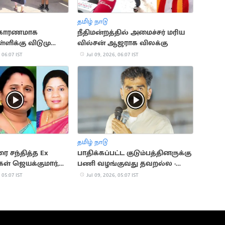
தமிழ் நாடு
 காரணமாக
நீதிமன்றத்தில் அமைச்சர் மரிய
ள்ளிக்கு விடுமுறை
வில்சன் ஆஜராக விலக்கு
 06:07 IST
Jul 09, 2026, 06:07 IST
தமிழ் நாடு
 சந்தித்த Ex
பாதிக்கப்பட்ட குடும்பத்தினருக்கு
்கள் ஜெயக்குமார்,
பணி வழங்குவது தவறல்ல -
துரை வைகோ
 05:07 IST
Jul 09, 2026, 05:07 IST