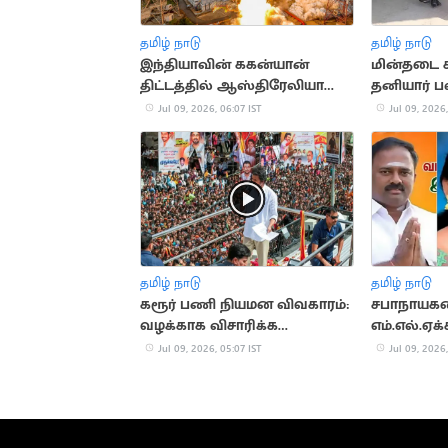
தமிழ் நாடு
தமிழ் நாடு
இந்தியாவின் ககன்யான்
மின்தடை
திட்டத்தில் ஆஸ்திரேலியா
தனியார் ப
பங்கேற்பு
அறிவிப்பு
Jul 09, 2026, 06:07 IST
Jul 09, 2026,
தமிழ் நாடு
தமிழ் நாடு
கரூர் பணி நியமன விவகாரம்:
சபாநாயகரை
வழக்காக விசாரிக்க
எம்.எல்.ஏக
உயர்நீதிமன்றம் மறுப்பு
சத்யபாமா
Jul 09, 2026, 05:07 IST
Jul 09, 2026,