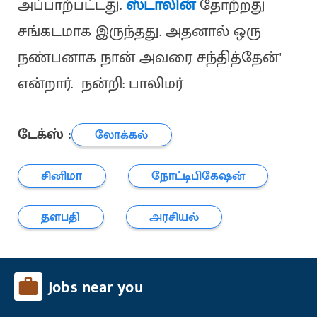
அப்பாற்பட்டது.
ஸ்டாலின்
தோற்றது
சங்கடமாக இருந்தது. அதனால் ஒரு
நண்பனாக நான் அவரை சந்தித்தேன்'
என்றார். நன்றி: பாலிமர்
டேக்ஸ் :
லோக்கல்
சினிமா
நோட்டிபிகேஷன்
தளபதி
அரசியல்
Jobs near you