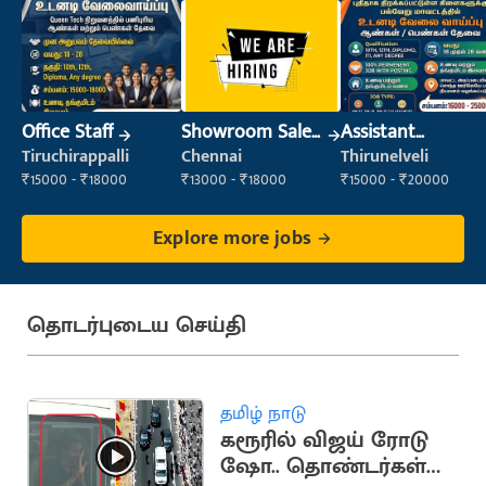
Office Staff
Showroom Sales
Assistant
Executive (Retail
Manager
Tiruchirappalli
Chennai
Thirunelveli
Sales)
₹15000 - ₹18000
₹13000 - ₹18000
₹15000 - ₹20000
Explore more jobs
தொடர்புடைய செய்தி
தமிழ் நாடு
கரூரில் விஜய் ரோடு
ஷோ.. தொண்டர்கள்