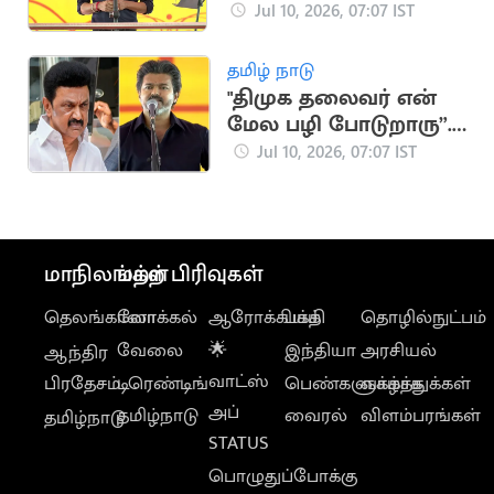
முடியாதபடி.. CM விஜய்
Jul 10, 2026, 07:07 IST
பேச்சு
தமிழ் நாடு
"திமுக தலைவர் என்
மேல பழி போடுறாரு”..
CM விஜய் பேச்சு
Jul 10, 2026, 07:07 IST
மாநிலங்கள்
மற்ற பிரிவுகள்
தெலங்கானா
லோக்கல்
ஆரோக்கியம்
பக்தி
தொழில்நுட்பம்
வேலை
🌟
இந்தியா
அரசியல்
ஆந்திர
வாட்ஸ்
பிரதேசம்
டிரெண்டிங்
பெண்களுக்காக
வாழ்த்துக்கள்
அப்
தமிழ்நாடு
வைரல்
விளம்பரங்கள்
தமிழ்நாடு
STATUS
பொழுதுப்போக்கு