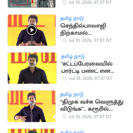
உற்சாக வரவேற்பு
Jul 10, 2026, 07:07 IST
தமிழ் நாடு
செந்தில்பாலாஜி
நிற்காமல்
ஓடிக்கொண்டுள்ளார்..
Jul 10, 2026, 07:07 IST
CM விஜய்
தமிழ் நாடு
"சட்டப்பேரவையில்
பார்ட்டி பண்ட் என
கூறியதும் ஓடினார்கள்"
Jul 10, 2026, 07:07 IST
- விஜய்
தமிழ் நாடு
“திமுக வச்சு வெளுத்து
விடுங்க”.. கரூரில்
விஜய் பேச்சு
Jul 10, 2026, 07:07 IST
தமிழ் நாடு