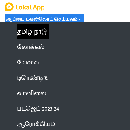
ஆப்பை டவுன்லோட் செய்யவும்
தமிழ் நாடு
லோக்கல்
வேலை
டிரெண்டிங்
வானிலை
பட்ஜெட் 2023-24
ஆரோக்கியம்