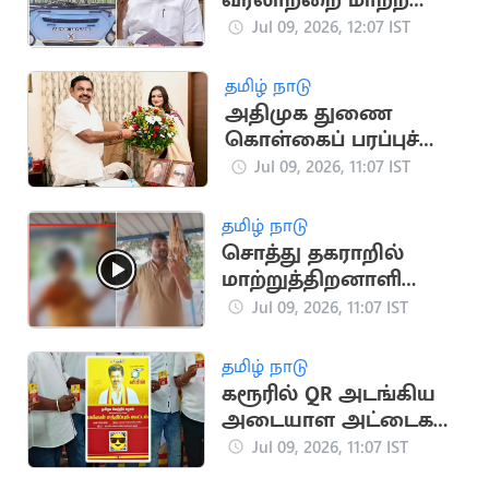
வரலாற்றை மாற்ற
முடியாது".. தங்கம்
Jul 09, 2026, 12:07 IST
தென்னரசு
தமிழ் நாடு
அதிமுக துணை
கொள்கைப் பரப்புச்
செயலாளராக அப்சரா
Jul 09, 2026, 11:07 IST
ரெட்டி நியமனம்
தமிழ் நாடு
சொத்து தகராறில்
மாற்றுத்திறனாளி
தாயை எட்டி உதைத்த
Jul 09, 2026, 11:07 IST
மகன்.. ஷாக் வீடியோ
தமிழ் நாடு
கரூரில் QR அடங்கிய
அடையாள அட்டைகள்
விநியோகம்
Jul 09, 2026, 11:07 IST