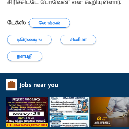
சிரிச்சிட்டே போவேன்" என கூறியுள்ளார்.
டேக்ஸ் :
லோக்கல்
டிரெண்டிங்
சினிமா
தளபதி
Jobs near you