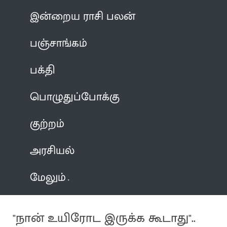
இன்றைய ராசி பலன்
பஞ்சாங்கம்
பக்தி
பொழுதுப்போக்கு
குற்றம்
அரசியல்
மேலும்
"நான் உயிரோட இருக்க கூடாது"..