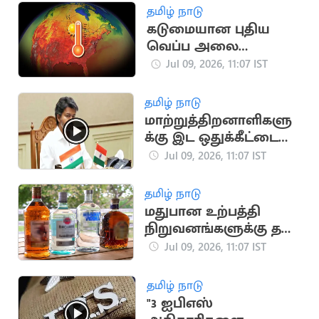
தமிழ் நாடு
கடுமையான புதிய
வெப்ப அலை
உருவாகும் அபாயம்
Jul 09, 2026, 11:07 IST
தமிழ் நாடு
மாற்றுத்திறனாளிகளு
க்கு இட ஒதுக்கீட்டை
உறுதி செய்ய
Jul 09, 2026, 11:07 IST
முதலமைச்சர் விஜய்
உத்தரவு
தமிழ் நாடு
மதுபான உற்பத்தி
நிறுவனங்களுக்கு தர
நிர்ணய ஆணையம்
Jul 09, 2026, 11:07 IST
நோட்டீஸ்
தமிழ் நாடு
"3 ஐபிஎஸ்