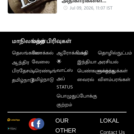
அதிகாரிகளை
பணியிட மாற்றம்"..
Jul 09, 2026, 11:07 IST
தமிழக அரசு உத்தரவு
மாநிலங்கள்
மற்ற பிரிவுகள்
தெலங்கானா
லோக்கல்
ஆரோக்கியம்
பக்தி
தொழில்நுட்பம்
வேலை
🌟
இந்தியா
அரசியல்
ஆந்திர
வாட்ஸ்
பிரதேசம்
டிரெண்டிங்
பெண்களுக்காக
வாழ்த்துக்கள்
அப்
தமிழ்நாடு
வைரல்
விளம்பரங்கள்
தமிழ்நாடு
STATUS
பொழுதுப்போக்கு
குற்றம்
OUR
LOKAL
OTHER
Contact Us