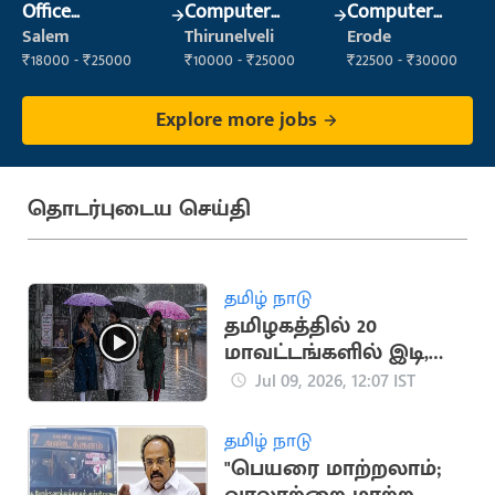
Office
Computer
Computer
Maintenance
Operator
Operator
Salem
Thirunelveli
Erode
Staff
₹18000 - ₹25000
₹10000 - ₹25000
₹22500 - ₹30000
Explore more jobs
தொடர்புடைய செய்தி
தமிழ் நாடு
தமிழகத்தில் 20
மாவட்டங்களில் இடி,
மின்னலுடன் மழைக்கு
Jul 09, 2026, 12:07 IST
வாய்ப்பு
தமிழ் நாடு
"பெயரை மாற்றலாம்;