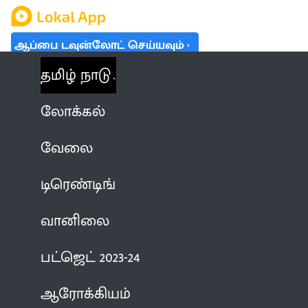
ஆப்பை டவுன்லோட் செய்யவும்
தமிழ் நாடு
லோக்கல்
வேலை
டிரெண்டிங்
வானிலை
பட்ஜெட் 2023-24
ஆரோக்கியம்