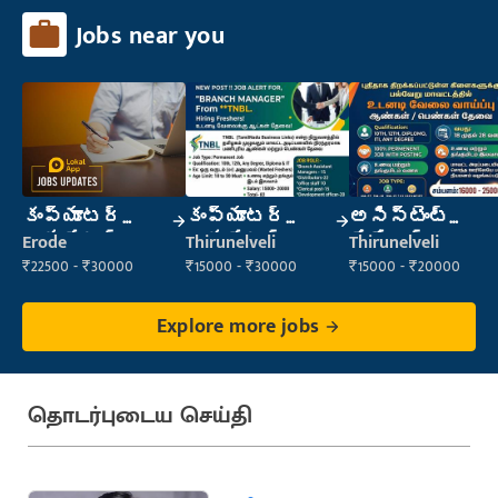
Jobs near you
కంప్యూటర్
కంప్యూటర్
అసిస్టెంట్
ఆపరేటర్
ఆపరేటర్
మేనేజర్
Erode
Thirunelveli
Thirunelveli
₹22500 - ₹30000
₹15000 - ₹30000
₹15000 - ₹20000
Explore more jobs
தொடர்புடைய செய்தி