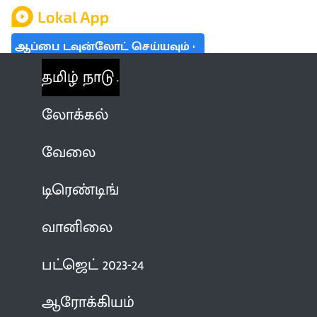
ஆப்பை டவுன்லோட் செய்யவும்
தமிழ் நாடு
லோக்கல்
வேலை
டிரெண்டிங்
வானிலை
பட்ஜெட் 2023-24
ஆரோக்கியம்