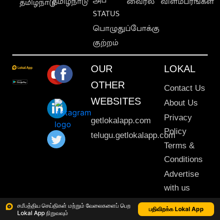
தமிழ்நாடு
வைரல்
விளம்பரங்கள்
தமிழ்நாடு
STATUS
பொழுதுப்போக்கு
குற்றம்
OUR
LOKAL
OTHER
Contact Us
WEBSITES
About Us
Privacy
getlokalapp.com
Policy
telugu.getlokalapp.com
Terms &
Conditions
Advertise
with us
Sitemap
சமீபத்திய செய்திகள் மற்றும் வேலைகளைப் பெற
பதிவிறக்க Lokal App
Lokal App நிறுவவும்
This material may not be published, transmitted, rewritten or redistributed. © 2020 Lokal App. All rights reserved.