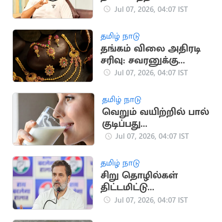
முறைகேடா? -
Jul 07, 2026, 04:07 IST
அமைச்சர்
நிர்மல்குமார் விளக்கம்
தமிழ் நாடு
தங்கம் விலை அதிரடி
சரிவு: சவரனுக்கு
ரூ.1,280 குறைந்தது
Jul 07, 2026, 04:07 IST
தமிழ் நாடு
வெறும் வயிற்றில் பால்
குடிப்பது
உடல்நலத்திற்கு தீங்கு
Jul 07, 2026, 04:07 IST
விளைவிக்குமா?
தமிழ் நாடு
சிறு தொழில்கள்
திட்டமிட்டு
நசுக்கப்படுகின்றன:
Jul 07, 2026, 04:07 IST
ராகுல் காந்தி