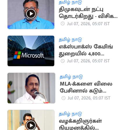
தமிழ் நாடு
திமுகவுடன் நட்பு
தொடர்கிறது - விசிக
தலைவர்
Jul 07, 2026, 05:07 IST
திருமாவளவன்
தமிழ் நாடு
எக்ஸ்பாக்ஸ் கேமிங்
துறையில் 4,800
ஊழியர்களை
Jul 07, 2026, 05:07 IST
நீக்குகிறது
மைக்ரோசாப்ட்
தமிழ் நாடு
MLA-க்களை விலை
பேசினால் கடும்
தண்டனை:
Jul 07, 2026, 05:07 IST
திமுகவிற்கு
செங்கோட்டையன்
தமிழ் நாடு
எச்சரிக்கை
வழக்கறிஞர்கள்
நியமனத்தில்