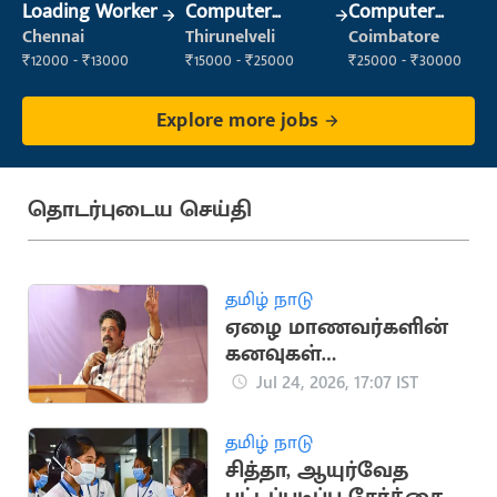
Loading Worker
Computer
Computer
Operator
Operator
Chennai
Thirunelveli
Coimbatore
₹12000 - ₹13000
₹15000 - ₹25000
₹25000 - ₹30000
Explore more jobs
தொடர்புடைய செய்தி
தமிழ் நாடு
ஏழை மாணவர்களின்
கனவுகள்
நசுக்கப்படுகின்றன -
Jul 24, 2026, 17:07 IST
சீனு ராமசாமி
தமிழ் நாடு
சித்தா, ஆயுர்வேத