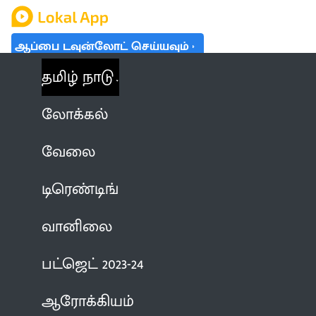
ஆப்பை டவுன்லோட் செய்யவும்
தமிழ் நாடு
லோக்கல்
வேலை
டிரெண்டிங்
வானிலை
பட்ஜெட் 2023-24
ஆரோக்கியம்