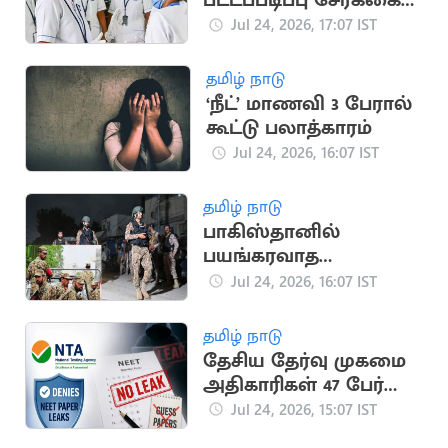
பட்டப்படிப்பு சேர்க்கை:
விண்ணப்பங்கள்
Jul 24, 2026, 17:07 IST
வரவேற்பு
தமிழ் நாடு
‘நீட்’ மாணவி 3 பேரால்
கூட்டு பலாத்காரம்
Jul 24, 2026, 16:07 IST
தமிழ் நாடு
பாகிஸ்தானில்
பயங்கரவாத
தாக்குதல்: 15
Jul 24, 2026, 16:07 IST
பாதுகாப்பு வீரர்கள்
பலி
தமிழ் நாடு
தேசிய தேர்வு முகமை
அதிகாரிகள் 47 பேர்
பணி நீக்கம்
Jul 24, 2026, 15:07 IST