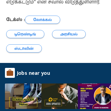
எடுக்கட்டும்” என சவால் விடுத்துள்ளார்.
டேக்ஸ் :
லோக்கல்
டிரெண்டிங்
அரசியல்
ஸ்டாலின்
Jobs near you