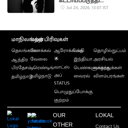
கட்டாயப்படுத்தி
இளம்பெண் பாலியல்
Jul 24, 2026, 13:07 IST
உறவு
மாநிலங்கள்
மற்ற பிரிவுகள்
தெலங்கானா
லோக்கல்
ஆரோக்கியம்
பக்தி
தொழில்நுட்பம்
வேலை
🌟
இந்தியா
அரசியல்
ஆந்திர
வாட்ஸ்
பிரதேசம்
டிரெண்டிங்
பெண்களுக்காக
வாழ்த்துக்கள்
அப்
தமிழ்நாடு
வைரல்
விளம்பரங்கள்
தமிழ்நாடு
STATUS
பொழுதுப்போக்கு
குற்றம்
OUR
LOKAL
OTHER
Contact Us