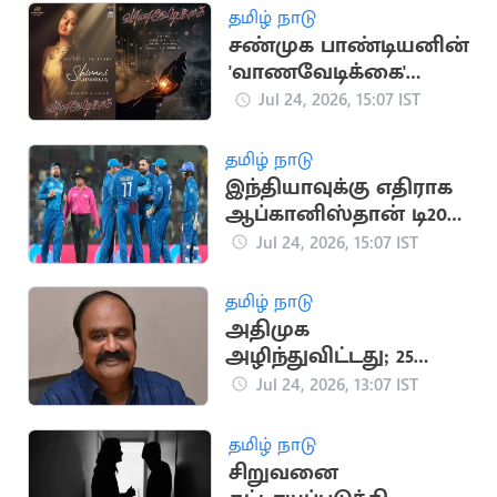
தமிழ் நாடு
சண்முக பாண்டியனின்
'வாணவேடிக்கை'
படத்தில் இணைந்த
Jul 24, 2026, 15:07 IST
சிவானி ராஜசேகர்!
தமிழ் நாடு
இந்தியாவுக்கு எதிராக
ஆப்கானிஸ்தான் டி20
தொடர்: டெல்லியில்
Jul 24, 2026, 15:07 IST
போட்டி?
தமிழ் நாடு
அதிமுக
அழிந்துவிட்டது; 25
எம்எல்ஏக்கள்
Jul 24, 2026, 13:07 IST
தவெகவுக்கு
வருவார்கள்: புகழேந்தி
தமிழ் நாடு
சிறுவனை