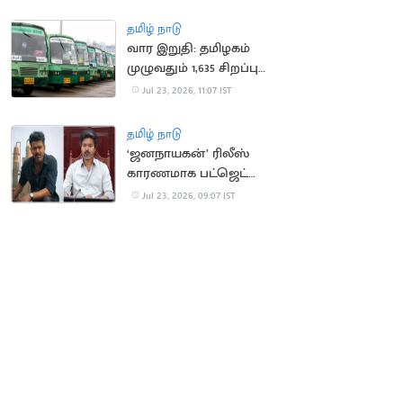
அறிவிப்பு
தமிழ் நாடு
வார இறுதி: தமிழகம்
முழுவதும் 1,635 சிறப்பு
பேருந்துகள் இயக்கம்
Jul 23, 2026, 11:07 IST
தமிழ் நாடு
‘ஜனநாயகன்’ ரிலீஸ்
காரணமாக பட்ஜெட்
ஆய்வுக் கூட்டங்கள்
Jul 23, 2026, 09:07 IST
ரத்து