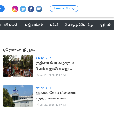
Tamil தமிழ்
ராசி பலன்
பஞ்சாங்கம்
பக்தி
பொழுதுப்போக்கு
குற்றம்
டிரெண்டிங் நியூஸ்
தமிழ் நாடு
குதிரை பேர வழக்கு: 8
பேரின் ஜாமீன் மனு
தள்ளுபடி
Jul 23, 2026, 15:07 IST
தமிழ் நாடு
ரூ.2,000 கோடி பிணைய
பத்திரங்கள் ஏலம்:
தமிழக அரசு அறிவிப்பு
Jul 23, 2026, 13:07 IST