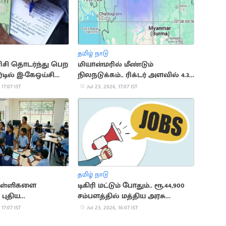
தமிழ் நாடு
சி தொடர்ந்து பெற
மியான்மரில் மீண்டும்
்டில் இ-கேஒய்சி
நிலநடுக்கம்.. ரிக்டர் அளவில் 4.3
ள்
ஆக பதிவு
 17:07 IST
Jul 23, 2026, 17:07 IST
தமிழ் நாடு
 பள்ளிகளை
டிகிரி மட்டும் போதும்.. ரூ.44,900
 புதிய
சம்பளத்தில் மத்திய அரசு
தல்கள்
வேலை
 17:07 IST
Jul 23, 2026, 16:07 IST