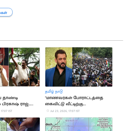
்கள்
தமிழ் நாடு
 தாண்டி
"மாணவர்கள் போராட்டத்தை
பிரகாஷ் ராஜ்..
கைவிட்டு வீட்டிற்கு
கழ்வுகள்
செல்லவேண்டும்".. சல்மான்
 17:07 IST
Jul 23, 2026, 17:07 IST
கான்