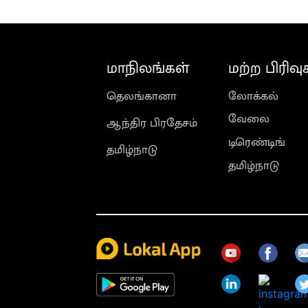
மாநிலங்கள்
மற்ற பிரிவு
தெலங்கானா
லோக்கல்
வேலை
ஆந்திர பிரதேசம்
டிரெண்டிங்
தமிழ்நாடு
தமிழ்நாடு