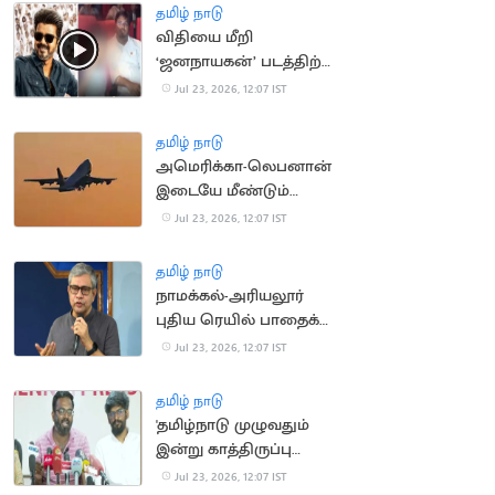
தமிழ் நாடு
விதியை மீறி
‘ஜனநாயகன்’ படத்திற்கு
குழந்தையை அழைத்து
Jul 23, 2026, 12:07 IST
சென்ற அமைச்சர்
தமிழ் நாடு
அமெரிக்கா-லெபனான்
இடையே மீண்டும்
விமான சேவை
Jul 23, 2026, 12:07 IST
தொடக்கம்
தமிழ் நாடு
நாமக்கல்-அரியலூர்
புதிய ரெயில் பாதைக்கு
ஒப்புதல்: அஸ்வினி
Jul 23, 2026, 12:07 IST
வைஷ்ணவ்
தமிழ் நாடு
'தமிழ்நாடு முழுவதும்
இன்று காத்திருப்பு
போராட்டம்'.. SFI
Jul 23, 2026, 12:07 IST