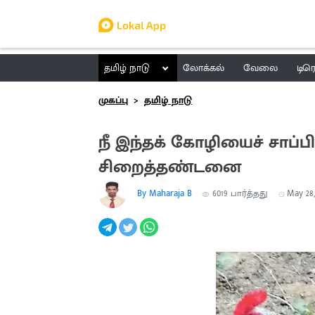
தமிழ் நாடு
லோக்கல்
வேலை
டிர
முகப்பு
தமிழ் நாடு
நீ இந்தக் கோழியைச் சாப்பிட
சிறைத்தண்டனை
By Maharaja B
6019
பார்த்தது
May 28,