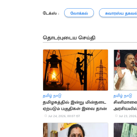
டேக்ஸ் :
லோக்கல்
சுவாரஸ்ய தகவல
தொடர்புடைய செய்தி
தமிழ் நாடு
தமிழ் நாடு
தமிழகத்தில் இன்று மின்தடை
சினிமாவை
ஏற்படும் பகுதிகள் இவை தான்
அரசியலில் 
முக்கிய நி
Jul 24, 2026, 00:07 IST
Jul 23, 2026,