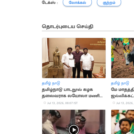
டேக்ஸ் :
லோக்கல்
குற்றம்
தொடர்புடைய செய்தி
தமிழ் நாடு
தமிழ் நாடு
தமிழ்நாடு பாடநூல் கழக
மே மாதத்தி
தலைவராக லயோலா மணி
ஜல்லிக்கட்
நியமனம்
நடத்தக்கூட
Jul 13, 2026, 08:07 IST
Jul 13, 2026,