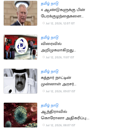
தமிழ் நாடு
4 ஆண்டுகளுக்கு பின்
பேரக்குழந்தைகளை
சந்தித்த இங்கிலாந்து
Jul 12, 2026, 12:07 IST
மன்னர் சார்லஸ்
தமிழ் நாடு
விரைவில்
அறிமுகமாகிறது
மேம்படுத்தப்பட்ட புதிய
Jul 12, 2026, 11:07 IST
ஐ.ஆர்.சி.டி.சி.
இணையதளம்
தமிழ் நாடு
கத்தார் நாட்டின்
முன்னாள் அரசர்
காலமானார்
Jul 12, 2026, 09:07 IST
தமிழ் நாடு
ஆந்திராவில்
கொரோனா அதிகரிப்பு:
சுகாதாரத் துறைக்கு
Jul 12, 2026, 08:07 IST