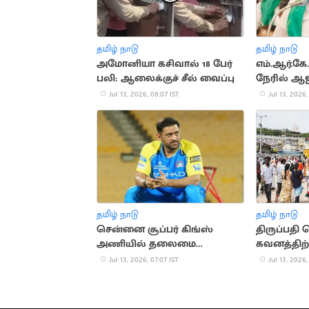
தமிழ் நாடு
தமிழ் நாடு
அமோனியா கசிவால் 18 பேர்
எம்.ஆர்.கே
பலி: ஆலைக்குச் சீல் வைப்பு
நேரில் ஆஜ
விலக்கு
Jul 13, 2026, 08:07 IST
Jul 13, 2026,
தமிழ் நாடு
தமிழ் நாடு
சென்னை சூப்பர் கிங்ஸ்
திருப்பதி
அணியில் தலைமை
கவனத்திற
பயிற்சியாளர் ஆகும் தோனி?
தரிசன டிக்
Jul 13, 2026, 07:07 IST
Jul 13, 2026,