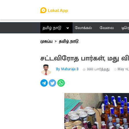
தமிழ் நாடு
லோக்கல்
வேலை
டிர
முகப்பு
தமிழ் நாடு
சட்டவிரோத பார்கள், மது வி
By Maharaja B
3683
பார்த்தது
May 16,