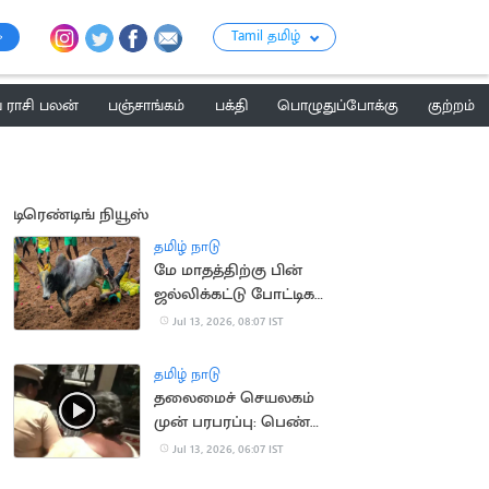
Tamil தமிழ்
ராசி பலன்
பஞ்சாங்கம்
பக்தி
பொழுதுப்போக்கு
குற்றம்
டிரெண்டிங் நியூஸ்
தமிழ் நாடு
மே மாதத்திற்கு பின்
ஜல்லிக்கட்டு போட்டிகள்
நடத்தக்கூடாது..
Jul 13, 2026, 08:07 IST
நீதிமன்றம்
தமிழ் நாடு
தலைமைச் செயலகம்
முன் பரபரப்பு: பெண்
தற்கொலை முயற்சி!
Jul 13, 2026, 06:07 IST