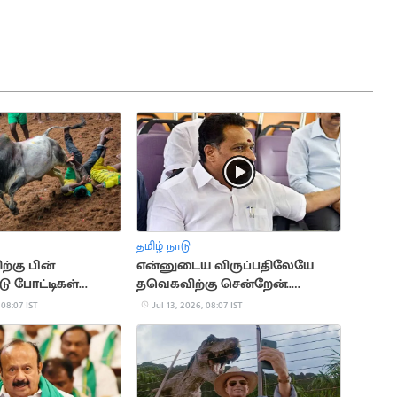
தமிழ் நாடு
ற்கு பின்
என்னுடைய விருப்பதிலேயே
டு போட்டிகள்
தவெகவிற்கு சென்றேன்..
ாது.. நீதிமன்றம்
எம்.ஆர்.விஜயபாஸ்கர்
 08:07 IST
Jul 13, 2026, 08:07 IST