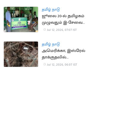
அரசு எச்சரிக்கை
தமிழ் நாடு
ஜூலை 20-ல் தமிழகம்
முழுவதும் இ-சேவை
மையங்கள் மூடல்
Jul 12, 2026, 07:07 IST
தமிழ் நாடு
அமெரிக்கா, இஸ்ரேல்
தாக்குதலில்
சேதமடைந்த அணுசக்தி
Jul 12, 2026, 06:07 IST
தளங்களை சீரமைக்கும்
ஈரான்