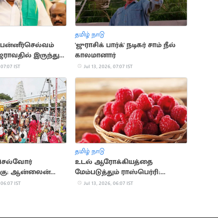
தமிழ் நாடு
.பன்னீர்செல்வம்
'ஜுராசிக் பார்க்' நடிகர் சாம் நீல்
ராவதில் இருந்து
காலமானார்
 07:07 IST
Jul 13, 2026, 07:07 IST
தமிழ் நாடு
 செல்வோர்
உடல் ஆரோக்கியத்தை
்கு: ஆன்லைன்
மேம்படுத்தும் ராஸ்பெர்ரி:
கெட் அறிவிப்பு
தினமும் சாப்பிட நிபுணர்கள்
 06:07 IST
Jul 13, 2026, 06:07 IST
பரிந்துரை