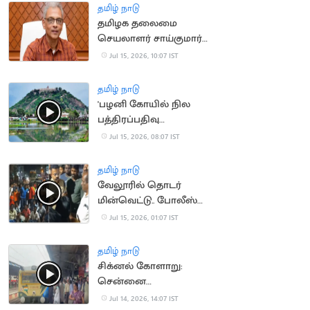
தமிழ் நாடு
தமிழக தலைமை
செயலாளர் சாய்குமார்
பதவிக்காலம் 6
Jul 15, 2026, 10:07 IST
மாதங்கள் நீட்டிப்பு
தமிழ் நாடு
'பழனி கோயில் நில
பத்திரப்பதிவு
செல்லாது'.. நீதிமன்றம்
Jul 15, 2026, 08:07 IST
தமிழ் நாடு
வேலூரில் தொடர்
மின்வெட்டு.. போலீஸ்
பேச்சால் சர்ச்சை
Jul 15, 2026, 01:07 IST
தமிழ் நாடு
சிக்னல் கோளாறு:
சென்னை
கடற்கரையில் புறநகர்
Jul 14, 2026, 14:07 IST