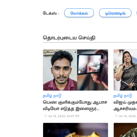
டேக்ஸ் :
லோக்கல்
டிரெண்டிங்
தொடர்புடைய செய்தி
தமிழ் நாடு
தமிழ் நாடு
பெண் குளிக்கும்போது ஆபாச
விஜய் மு
வீடியோ எடுத்த இளைஞர்
ஆச்சரியம்
கைது
Jul 16, 2026, 02:07 IST
Jul 16, 2026,