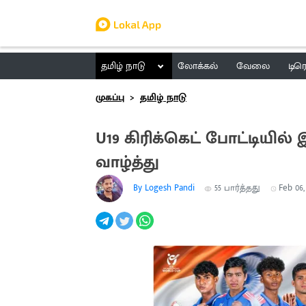
தமிழ் நாடு
லோக்கல்
வேலை
டிர
முகப்பு
தமிழ் நாடு
U19 கிரிக்கெட் போட்டியில்
வாழ்த்து
By Logesh Pandi
55
பார்த்தது
Feb 06, 