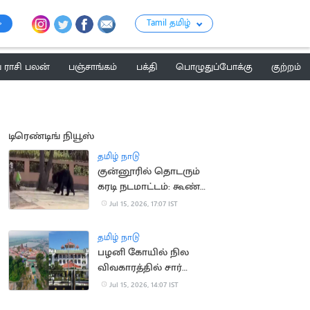
Tamil தமிழ்
ராசி பலன்
பஞ்சாங்கம்
பக்தி
பொழுதுப்போக்கு
குற்றம்
டிரெண்டிங் நியூஸ்
தமிழ் நாடு
குன்னூரில் தொடரும்
கரடி நடமாட்டம்: கூண்டு
வைக்க பொதுமக்கள்
Jul 15, 2026, 17:07 IST
கோரிக்கை
தமிழ் நாடு
பழனி கோயில் நில
விவகாரத்தில் சார்
பதிவாளர் கைதுக்கு
Jul 15, 2026, 14:07 IST
தடை