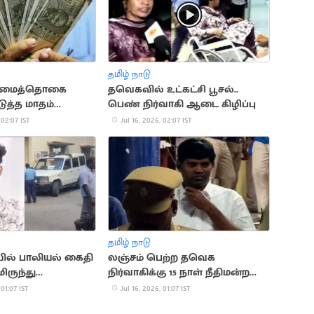
தமிழ் நாடு
ரிமைத்தொகை
தவெகவில் உட்கட்சி பூசல்..
டுத்த மாதம்
பெண் நிர்வாகி ஆடை கிழிப்பு
ாய்ப்பு
 02:07 IST
Jul 16, 2026, 02:07 IST
தமிழ் நாடு
ல் பாலியல் கைதி
லஞ்சம் பெற்ற தவெக
ருந்து
நிர்வாகிக்கு 15 நாள் நீதிமன்ற
டம்
காவல்
 01:07 IST
Jul 16, 2026, 01:07 IST