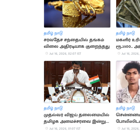
தமிழ் நாடு
தமிழ் நாடு
சர்வதேச சந்தையில் தங்கம்
மகளிர் உ
விலை அதிரடியாக குறைந்தது
ரூ.2500.. அ
வெளியாக வ
Jul 16, 2026, 02:07 IST
Jul 16, 2026,
தமிழ் நாடு
தமிழ் நாடு
முதல்வர் விஜய் தலைமையில்
சென்னையி
தமிழக அமைச்சரவை இன்று
போலீஸிடமி
கூடுகிறது!
தப்பியோட்
Jul 16, 2026, 01:07 IST
Jul 16, 2026,