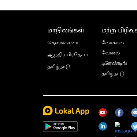
மாநிலங்கள்
மற்ற பிரிவு
தெலங்கானா
லோக்கல்
வேலை
ஆந்திர பிரதேசம்
டிரெண்டிங்
தமிழ்நாடு
தமிழ்நாடு