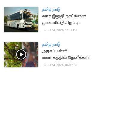
ரயில்கள் நிறுத்தம்
தமிழ் நாடு
வார இறுதி நாட்களை
முன்னிட்டு சிறப்பு
பேருந்துகள் இயக்கம்
Jul 14, 2026, 12:07 IST
தமிழ் நாடு
அரசுப்பள்ளி
வளாகத்தில் தேனீக்கள்
கொட்டி 50
Jul 14, 2026, 06:07 IST
மாணாக்கர்கள் காயம்