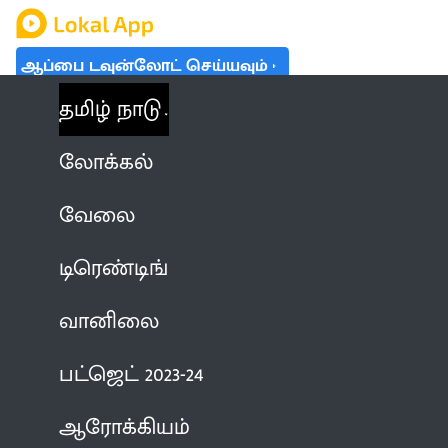
ஆப்பை டவுன்லோட் செய்யவும்
தமிழ் நாடு
லோக்கல்
வேலை
டிரெண்டிங்
வானிலை
பட்ஜெட் 2023-24
ஆரோக்கியம்