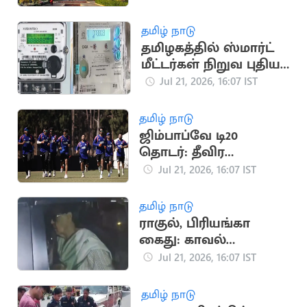
கண்டனம்
தமிழ் நாடு
தமிழகத்தில் ஸ்மார்ட்
மீட்டர்கள் நிறுவ புதிய
டெண்டர் பணிகள்
Jul 21, 2026, 16:07 IST
தொடக்கம்
தமிழ் நாடு
ஜிம்பாப்வே டி20
தொடர்: தீவிர
பயிற்சியில் இந்திய
Jul 21, 2026, 16:07 IST
கிரிக்கெட் அணி
தமிழ் நாடு
ராகுல், பிரியங்கா
கைது: காவல்
நிலையம் வந்த
Jul 21, 2026, 16:07 IST
சோனியா காந்தி
தமிழ் நாடு