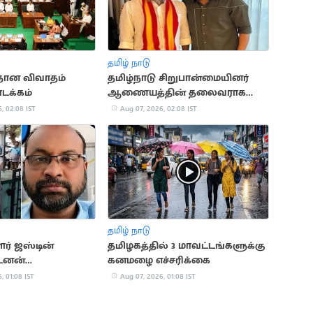
தமிழ் நாடு
ீதான விவாதம்
தமிழ்நாடு சிறுபான்மையினர்
டக்கம்
ஆணையத்தின் தலைவராக
பெலிக்ஸ் ஜெரால்டு நியமனம்
, 02:08 IST
Aug 07, 2026, 02:08 IST
தமிழ் நாடு
ர் ஜஸ்டின்
தமிழகத்தில் 3 மாவட்டங்களுக்கு
டனன்
கனமழை எச்சரிக்கை
மனையில் அனுமதி
, 01:08 IST
Aug 07, 2026, 01:08 IST