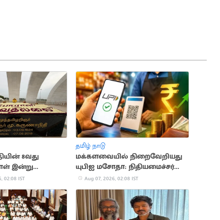
தமிழ் நாடு
ியின் 8வது
மக்களவையில் நிறைவேறியது
ள் இன்று
யுபிஐ மசோதா: நிதியமைச்சர்
விளக்கம்
, 02:08 IST
Aug 07, 2026, 02:08 IST