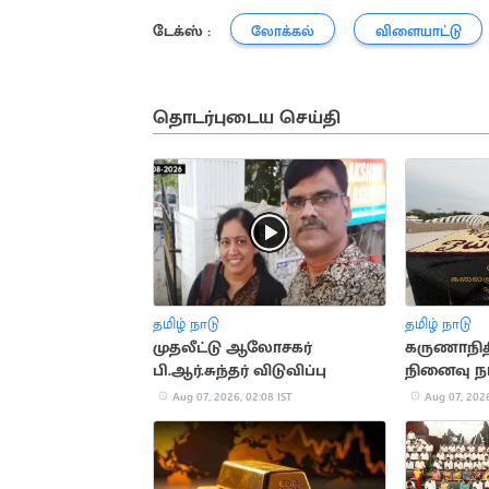
டேக்ஸ் :
லோக்கல்
விளையாட்டு
தொடர்புடைய செய்தி
தமிழ் நாடு
தமிழ் நாடு
முதலீட்டு ஆலோசகர்
கருணாநித
பி.ஆர்.சுந்தர் விடுவிப்பு
நினைவு நா
அனுசரிப்பு
Aug 07, 2026, 02:08 IST
Aug 07, 2026