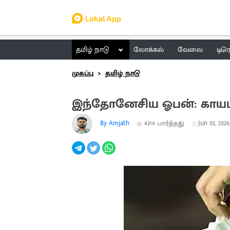
தமிழ் நாடு
லோக்கல்
வேலை
டிர
முகப்பு
தமிழ் நாடு
இந்தோனேசிய ஓபன்: காயம
By Amjath
4314
பார்த்தது
Jun 03, 2026