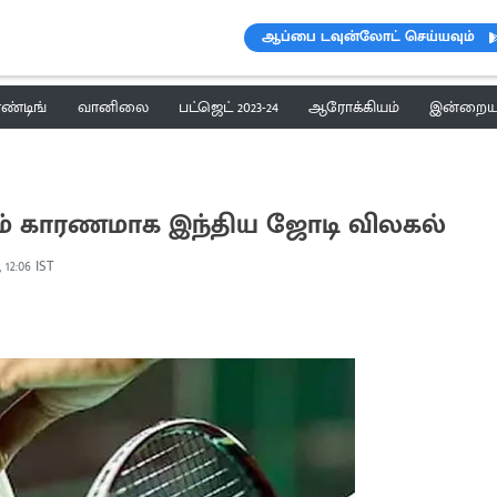
ஆப்பை டவுன்லோட் செய்யவும்
ெண்டிங்
வானிலை
பட்ஜெட் 2023-24
ஆரோக்கியம்
இன்றைய 
் காரணமாக இந்திய ஜோடி விலகல்
, 12:06 IST