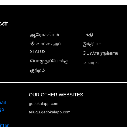
கள்
ஆரோக்கியம்
பக்தி
🌟 வாட்ஸ் அப்
இந்தியா
STATUS
பெண்களுக்காக
பொழுதுப்போக்கு
வைரல்
குற்றம்
OUR OTHER WEBSITES
getlokalapp.com
telugu.getlokalapp.com