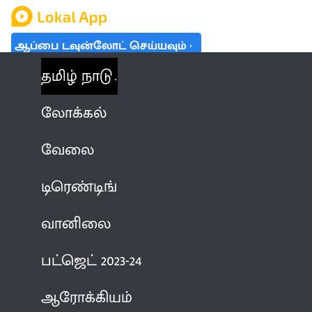
ஆப்பை டவுன்லோட் செய்யவும்
தமிழ் நாடு
லோக்கல்
வேலை
டிரெண்டிங்
வானிலை
பட்ஜெட் 2023-24
ஆரோக்கியம்