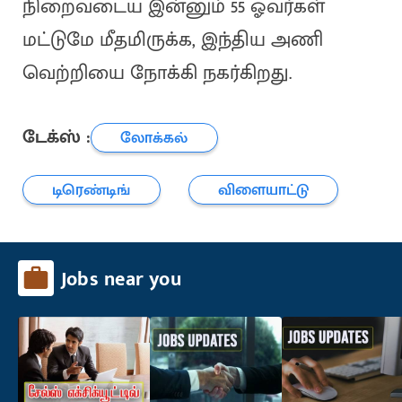
நிறைவடைய இன்னும் 55 ஓவர்கள்
மட்டுமே மீதமிருக்க, இந்திய அணி
வெற்றியை நோக்கி நகர்கிறது.
டேக்ஸ் :
லோக்கல்
டிரெண்டிங்
விளையாட்டு
Jobs near you