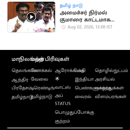
பறிமுதல்
தமிழ் நாடு
அமைச்சர் நிர்மல்
குமாரை காட்டமாக
விமர்சித்த திமுக
Aug 02, 2026, 13:08 IST
ஐ.பரந்தாமன்
மாநிலங்கள்
மற்ற பிரிவுகள்
தெலங்கானா
லோக்கல்
ஆரோக்கியம்
பக்தி
தொழில்நுட்பம்
வேலை
🌟
இந்தியா
அரசியல்
ஆந்திர
வாட்ஸ்
பிரதேசம்
டிரெண்டிங்
பெண்களுக்காக
வாழ்த்துக்கள்
அப்
தமிழ்நாடு
வைரல்
விளம்பரங்கள்
தமிழ்நாடு
STATUS
பொழுதுப்போக்கு
குற்றம்