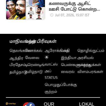
கணவருக்கு ஆசிட்
ஊசி போட்டு கொன்ற
நர்ஸ்
Jul 07, 2026, 15:07 IST
மாநிலங்கள்
மற்ற பிரிவுகள்
தெலங்கானா
லோக்கல்
ஆரோக்கியம்
பக்தி
தொழில்நுட்பம்
வேலை
🌟
இந்தியா
அரசியல்
ஆந்திர
வாட்ஸ்
பிரதேசம்
டிரெண்டிங்
பெண்களுக்காக
வாழ்த்துக்கள்
அப்
தமிழ்நாடு
வைரல்
விளம்பரங்கள்
தமிழ்நாடு
STATUS
பொழுதுப்போக்கு
குற்றம்
OUR
LOKAL