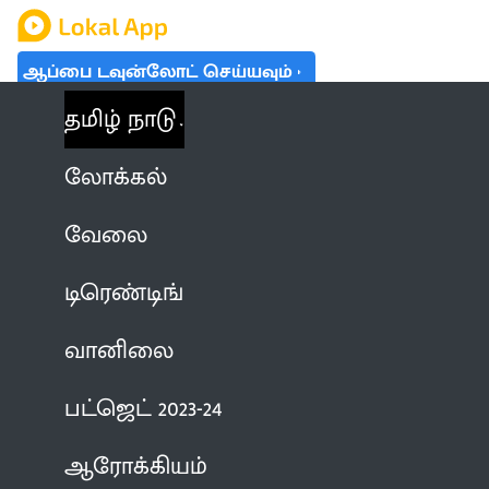
ஆப்பை டவுன்லோட் செய்யவும்
தமிழ் நாடு
லோக்கல்
வேலை
டிரெண்டிங்
வானிலை
பட்ஜெட் 2023-24
ஆரோக்கியம்