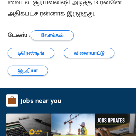
வைபவ் சூர்யவன்ஷி அடித்த 13 ரன்னே
அதிகபட்ச ரன்னாக இருந்தது.
டேக்ஸ் :
லோக்கல்
டிரெண்டிங்
விளையாட்டு
இந்தியா
Jobs near you