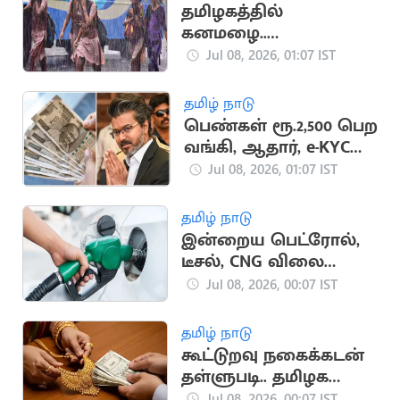
தமிழகத்தில்
கனமழை..
பள்ளிகளுக்கு
Jul 08, 2026, 01:07 IST
விடுமுறை அறிவிக்க
வாய்ப்பு
தமிழ் நாடு
பெண்கள் ரூ.2,500 பெற
வங்கி, ஆதார், e-KYC
அவசியம்
Jul 08, 2026, 01:07 IST
தமிழ் நாடு
இன்றைய பெட்ரோல்,
டீசல், CNG விலை
நிலவரம்
Jul 08, 2026, 00:07 IST
தமிழ் நாடு
கூட்டுறவு நகைக்கடன்
தள்ளுபடி.. தமிழக
அரசு ஆய்வு
Jul 08, 2026, 00:07 IST