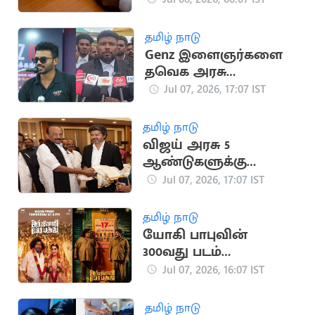
தமிழ் நாடு
Genz இளைஞர்களை
தவெக அரசு
ஒடுக்குவதாக
Jul 07, 2026, 17:07 IST
குற்றச்சாட்டு
தமிழ் நாடு
விஜய் அரசு 5
ஆண்டுகளுக்கு
தொடரும்! - வைகோ
Jul 07, 2026, 17:07 IST
நம்பிக்கை
தமிழ் நாடு
யோகி பாபுவின்
300வது படம்
'அர்ஜுனன் பேர் பத்து'
Jul 07, 2026, 16:07 IST
இசை வெளியீடு
தமிழ் நாடு