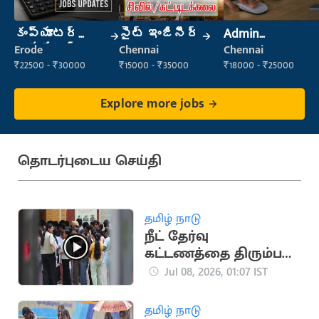
కంప్యూటర్
సైట్ ఇంజినీర్
Admin
ఆపరేటర్
Supervisor
Erode
Chennai
Chennai
₹22500 - ₹30000
₹15000 - ₹35000
₹18000 - ₹25000
Explore more jobs
தொடர்புடைய செய்தி
தமிழ் நாடு
நீட் தேர்வு
கட்டணத்தை திரும்பப்
பெற விண்ணப்பிக்கும்
Jul 08, 2026, 01:07 IST
அவகாசம் நீட்டிப்பு
தமிழ் நாடு