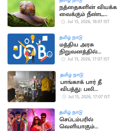
நத்தைகளின் வியக்க
வைக்கும் நீண்ட
ஆயுள் கால
Jul 15, 2026, 18:07 IST
ரகசியங்கள்
தமிழ் நாடு
மத்திய அரசு
நிறுவனத்தில்
வேலைவாய்ப்பு
Jul 15, 2026, 17:07 IST
தமிழ் நாடு
பாங்காக் பார் தீ
விபத்து: பலி
எண்ணிக்கை 32 ஆக
Jul 15, 2026, 17:07 IST
உயர்வு
தமிழ் நாடு
செப்டம்பரில்
வெளியாகும்