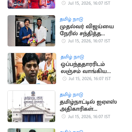
ஹிப்ஹாப் ஆதியின்
Jul 15, 2026, 16:07 IST
'மீசையை முறுக்கு 2'
தமிழ் நாடு
முதல்வர் விஜய்யை
நேரில் சந்தித்த
கிரிக்கெட் வீரர் சாய்
Jul 15, 2026, 16:07 IST
சுதர்சன்
தமிழ் நாடு
ஒப்பந்ததாரரிடம்
லஞ்சம் வாங்கிய
தவெக ஊராட்சித்
Jul 15, 2026, 16:07 IST
தலைவர் கைது
தமிழ் நாடு
தமிழ்நாட்டில் ஐஏஎஸ்
அதிகாரிகள்
இடமாற்றம்: புதிய
Jul 15, 2026, 16:07 IST
பட்டியல் வெளியீடு