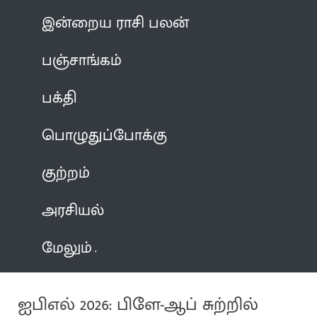
இன்றைய ராசி பலன்
பஞ்சாங்கம்
பக்தி
பொழுதுப்போக்கு
குற்றம்
அரசியல்
மேலும்
ஐபிஎல் 2026: பிளே-ஆப் சுற்றில்