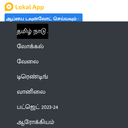
ஆப்பை டவுன்லோட் செய்யவும்
தமிழ் நாடு
லோக்கல்
வேலை
டிரெண்டிங்
வானிலை
பட்ஜெட் 2023-24
ஆரோக்கியம்