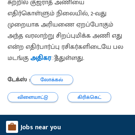
சுற்றில் குஜராத் அணியை
எதிர்கொள்ளும் நிலையில், 2-வது
முறையாக அரியணை ஏறப்போகும்
அந்த வரலாற்று சிறப்புமிக்க அணி எது
என்ற எதிர்பார்ப்பு ரசிகர்களிடையே பல
மடங்கு
அதிகர
ித்துள்ளது.
டேக்ஸ் :
லோக்கல்
விளையாட்டு
கிரிக்கெட்
Jobs near you