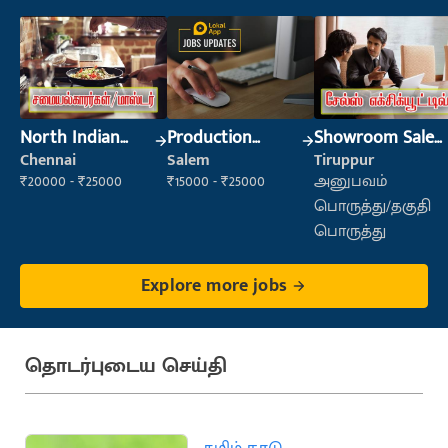
North Indian
Production
Showroom Sales
Cook
Supervisor
Executive (Retail
Chennai
Salem
Tiruppur
Sales)
₹20000 - ₹25000
₹15000 - ₹25000
அனுபவம்
பொருத்து/தகுதி
பொருத்து
Explore more jobs
தொடர்புடைய செய்தி
தமிழ் நாடு