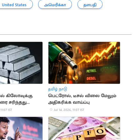
United States
அமெரிக்கா
தளபதி
தமிழ் நாடு
ில் கிலோவுக்கு
பெட்ரோல், டீசல் விலை மேலும்
வரை சரிந்தது
அதிகரிக்க வாய்ப்பு
விலை
 11:07 IST
Jul 14, 2026, 11:07 IST