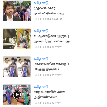
தமிழ் நாடு
முதலமைச்சர்
தனிப்பிரிவில் மனு
அளிக்க முடியாமல்
Jul 14, 2026, 00:07 IST
திரும்பி சென்ற மக்கள்
தமிழ் நாடு
73 ஆண்டுகள் 'இரும்பு
நுரையீரலுடன்' வாழ்ந்த
அமெரிக்க பெண்
Jul 13, 2026, 16:07 IST
காலமானார்
தமிழ் நாடு
மாணவனின் காதைப்
பிடித்து திருகிய
முன்னாள் அமைச்சர்
Jul 13, 2026, 15:07 IST
மீது வழக்கு
தமிழ் நாடு
கர்நாடகாவில் அரசு
அதிகாரிகளை
துடைப்பத்தால்
Jul 13, 2026, 14:07 IST