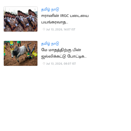
வெளுத்த மக்கள்
தமிழ் நாடு
ஈரானின் IRGC படையை
பயங்கரவாத
அமைப்பாக அறிவித்தது
Jul 13, 2026, 14:07 IST
பிரிட்டன்
தமிழ் நாடு
மே மாதத்திற்கு பின்
ஜல்லிக்கட்டு போட்டிகள்
நடத்தக்கூடாது..
Jul 13, 2026, 08:07 IST
நீதிமன்றம்