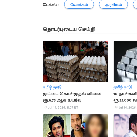
டேக்ஸ் :
லோக்கல்
அரசியல்
தொடர்புடைய செய்தி
தமிழ் நாடு
தமிழ் நாடு
முட்டை கொள்முதல் விலை
10 நாள்கள
ரூ.6.75 ஆக உயர்வு
ரூ.25,000 
வெள்ளி 
Jul 14, 2026, 11:07 IST
Jul 14, 2026,