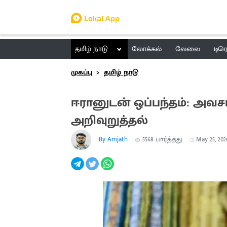
தமிழ் நாடு
லோக்கல்
வேலை
டிர
முகப்பு
தமிழ் நாடு
ஈரானுடன் ஒப்பந்தம்: அவசர
அறிவுறுத்தல்
By Amjath
5568
பார்த்தது
May 25, 2026