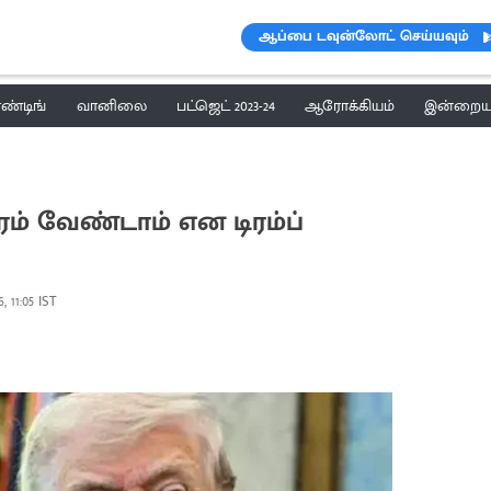
ஆப்பை டவுன்லோட் செய்யவும்
ெண்டிங்
வானிலை
பட்ஜெட் 2023-24
ஆரோக்கியம்
இன்றைய 
ம் வேண்டாம் என டிரம்ப்
, 11:05 IST