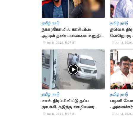
தமிழ் நாடு
தமிழ் நாடு
நாகர்கோவில் காசியின்
தவெக நிர்
ஆயுள் தண்டனையை உறுதி
வேறொரு சட
செய்த ஐகோர்ட் கிளை
ஸ்டாலின்
Jul 14, 2026, 11:07 IST
Jul 14, 2026,
தமிழ் நாடு
தமிழ் நாடு
டீசல் நிரப்பிவிட்டு தப்ப
பழனி கோய
முயச்சி: தடுத்த ஊழியரை
- அமைச்சர
காரோடு இழுத்து சென்ற
Jul 14, 2026, 11:07 IST
Jul 14, 2026,
கொடூரம்