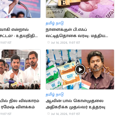
தமிழ் நாடு
வாகி என்றால்
நாளைக்குள் பி.எஃப்
்டம்? - உதயநிதி
வட்டித்தொகை வரவு: மத்திய
அரசு அறிவிப்பு
 11:07 IST
Jul 14, 2026, 11:07 IST
தமிழ் நாடு
ில் நில விவகாரம்
ஆவின் பால் கொள்முதலை
் ரமேஷ் விளக்கம்
அதிகரிக்க முதல்வர் உத்தரவு
 11:07 IST
Jul 14, 2026, 11:07 IST