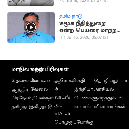
மோதி தம்பதி பலி
Jul 16, 2026, 05:07 IST
தமிழ் நாடு
'சமூக நீதித்துறை'
என்ற பெயரை மாற்ற
வேண்டும்..
Jul 16, 2026, 05:07 IST
திருமாவளவன்
மாநிலங்கள்
மற்ற பிரிவுகள்
தெலங்கானா
லோக்கல்
ஆரோக்கியம்
பக்தி
தொழில்நுட்பம்
வேலை
🌟
இந்தியா
அரசியல்
ஆந்திர
வாட்ஸ்
பிரதேசம்
டிரெண்டிங்
பெண்களுக்காக
வாழ்த்துக்கள்
அப்
தமிழ்நாடு
வைரல்
விளம்பரங்கள்
தமிழ்நாடு
STATUS
பொழுதுப்போக்கு