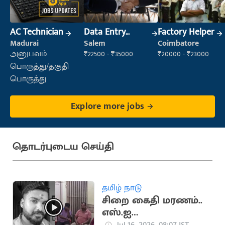
AC Technician
Data Entry
Factory Helper
Operator
Madurai
Salem
Coimbatore
அனுபவம்
₹22500 - ₹35000
₹20000 - ₹23000
பொருத்து/தகுதி
பொருத்து
Explore more jobs
தொடர்புடைய செய்தி
தமிழ் நாடு
சிறை கைதி மரணம்..
எஸ்.ஐ
ஆயுதப்படைக்கு
Jul 16, 2026, 08:07 IST