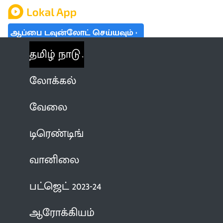
ஆப்பை டவுன்லோட் செய்யவும்
தமிழ் நாடு
லோக்கல்
வேலை
டிரெண்டிங்
வானிலை
பட்ஜெட் 2023-24
ஆரோக்கியம்