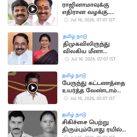
ராஜினாமாவுக்கு
எதிரான வழக்கு..
விஜயபாஸ்கர்கள்
Jul 16, 2026, 07:07 IST
பதிலளிக்க ஆணை
தமிழ் நாடு
திமுகவிலிருந்து
விலகிய மீனா
ஜெயக்குமார்
Jul 16, 2026, 07:07 IST
தவெகவில்
இணைகிறார்?
தமிழ் நாடு
பேருந்து கட்டணத்தை
உயர்த்த வேண்டாம்
என விஜய்
Jul 16, 2026, 05:07 IST
அறிவுறுத்தல்?
தமிழ் நாடு
சிகிச்சை பெற்று
திரும்பும்போது ரயில்