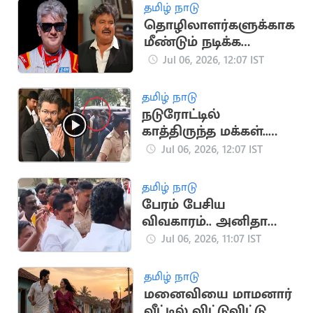
தமிழ் நாடு
தொழிலாளர்களுக்காக
மீண்டும் நடிக்க
வாருங்கள்:
Jul 06, 2026, 12:07 IST
அஜித்திற்கு மன்சூர்
அலிகான்
தமிழ் நாடு
வேண்டுகோள்
நடுரோட்டில்
காத்திருந்த மக்கள்..
காரை நிறுத்தி
Jul 06, 2026, 12:07 IST
மனுக்கள் பெற்ற CM
விஜய்
தமிழ் நாடு
பேரம் பேசிய
விவகாரம்.. அனிதா
ராதாகிருஷ்ணன்
Jul 06, 2026, 11:07 IST
மீண்டும் கைதாக
வாய்ப்பு
தமிழ் நாடு
மனைவியை மாமனார்
வீட்டில் விட்டுவிட்டு