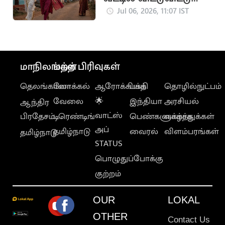
காதலியுடன் ஓடிய
Jul 06, 2026, 11:07 IST
புதுமாப்பிள்ளை
மாநிலங்கள்
மற்ற பிரிவுகள்
தெலங்கானா
லோக்கல்
ஆரோக்கியம்
பக்தி
தொழில்நுட்பம்
வேலை
🌟
இந்தியா
அரசியல்
ஆந்திர
வாட்ஸ்
பிரதேசம்
டிரெண்டிங்
பெண்களுக்காக
வாழ்த்துக்கள்
அப்
தமிழ்நாடு
வைரல்
விளம்பரங்கள்
தமிழ்நாடு
STATUS
பொழுதுப்போக்கு
குற்றம்
OUR
LOKAL
OTHER
Contact Us