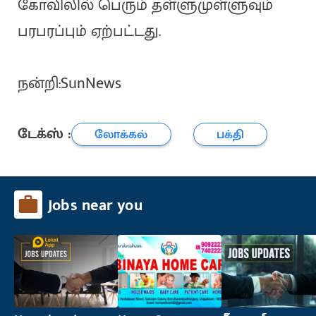
கோவிலில் பெரும் தள்ளுமுள்ளுவும்
பரபரப்பும் ஏற்பட்டது.
நன்றி:SunNews
டேக்ஸ் :
லோக்கல்
பக்தி
Jobs near you