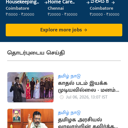
Housekeeping
Home Care
ప్లంబర్
Staff
Nurse
Coimbatore
Chennai
Coimbatore
(Housekeeping)
₹15000 - ₹20000
₹20000 - ₹30000
₹20000 - ₹30000
Explore more jobs
தொடர்புடைய செய்தி
தமிழ் நாடு
காதல் படம் இயக்க
முடியவில்லை - மனம்
திறந்த அட்லீ
Jul 06, 2026, 13:07 IST
தமிழ் நாடு
தமிழக அரசியல்
வரலாற்றின் தவிர்க்க