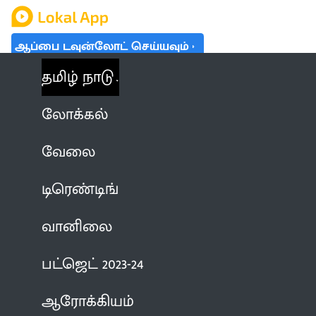
ஆப்பை டவுன்லோட் செய்யவும்
தமிழ் நாடு
லோக்கல்
வேலை
டிரெண்டிங்
வானிலை
பட்ஜெட் 2023-24
ஆரோக்கியம்