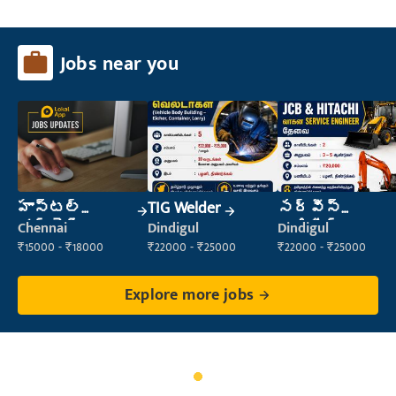
Jobs near you
హాస్టల్
TIG Welder
సర్వీస్
వార్డెన్
ఇంజినీర్
Chennai
Dindigul
Dindigul
₹15000 - ₹18000
₹22000 - ₹25000
₹22000 - ₹25000
Explore more jobs