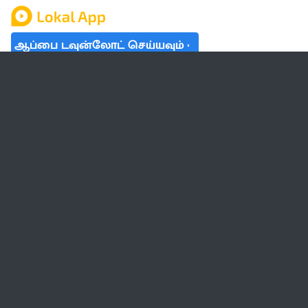
ஆப்பை டவுன்லோட் செய்யவும்
தமிழ் நாடு
லோக்கல்
வேலை
டிரெண்டிங்
வானிலை
பட்ஜெட் 2023-24
ஆரோக்கியம்