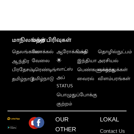
மாநிலங்கள்
மற்ற பிரிவுகள்
தெலங்கானா
லோக்கல்
ஆரோக்கியம்
பக்தி
தொழில்நுட்பம்
வேலை
🌟
இந்தியா
அரசியல்
ஆந்திர
வாட்ஸ்
பிரதேசம்
டிரெண்டிங்
பெண்களுக்காக
வாழ்த்துக்கள்
அப்
தமிழ்நாடு
வைரல்
விளம்பரங்கள்
தமிழ்நாடு
STATUS
பொழுதுப்போக்கு
குற்றம்
OUR
LOKAL
OTHER
Contact Us