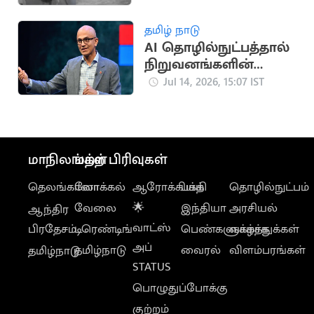
இருப்பதாக
உடற்கூராய்வில்
தமிழ் நாடு
தகவல்
AI தொழில்நுட்பத்தால்
நிறுவனங்களின்
ரகசிய தகவல்களுக்கு
Jul 14, 2026, 15:07 IST
ஆபத்து:
மைக்ரோசாப்ட் CEO
மாநிலங்கள்
மற்ற பிரிவுகள்
தெலங்கானா
லோக்கல்
ஆரோக்கியம்
பக்தி
தொழில்நுட்பம்
வேலை
🌟
இந்தியா
அரசியல்
ஆந்திர
வாட்ஸ்
பிரதேசம்
டிரெண்டிங்
பெண்களுக்காக
வாழ்த்துக்கள்
அப்
தமிழ்நாடு
வைரல்
விளம்பரங்கள்
தமிழ்நாடு
STATUS
பொழுதுப்போக்கு
குற்றம்