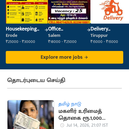
Housekeeping
Office
Delivery
Staff
Maintenance
Executive
Erode
Salem
Tiruppur
(Housekeeping)
Staff
₹25000 - ₹30000
₹18000 - ₹25000
₹15000 - ₹15000
Explore more jobs
தொடர்புடைய செய்தி
தமிழ் நாடு
மகளிர் உரிமைத்
தொகை ரூ.1,000
வங்கிக் கணக்கில்
Jul 14, 2026, 21:07 IST