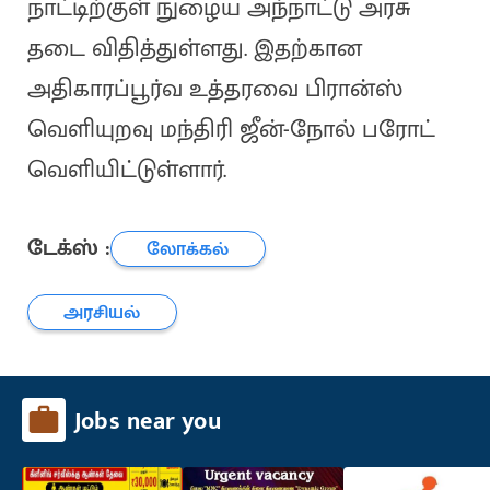
நாட்டிற்குள் நுழைய அந்நாட்டு அரசு
தடை விதித்துள்ளது. இதற்கான
அதிகாரப்பூர்வ உத்தரவை பிரான்ஸ்
வெளியுறவு மந்திரி ஜீன்-நோல் பரோட்
வெளியிட்டுள்ளார்.
டேக்ஸ் :
லோக்கல்
அரசியல்
Jobs near you