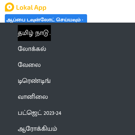
ஆப்பை டவுன்லோட் செய்யவும்
தமிழ் நாடு
லோக்கல்
வேலை
டிரெண்டிங்
வானிலை
பட்ஜெட் 2023-24
ஆரோக்கியம்