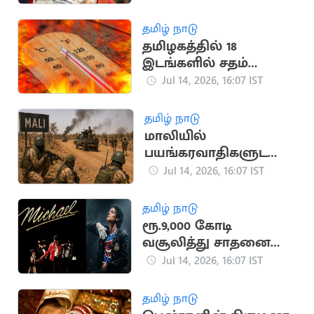
வரவு
தமிழ் நாடு
தமிழகத்தில் 18
இடங்களில் சதம்
அடித்த கோடை
Jul 14, 2026, 16:07 IST
வெயில்
தமிழ் நாடு
மாலியில்
பயங்கரவாதிகளுடனா
ன மோதலில் 30
Jul 14, 2026, 16:07 IST
ராணுவ வீரர்கள் பலி
தமிழ் நாடு
ரூ.9,000 கோடி
வசூலித்து சாதனை
படைத்த மைக்கேல்
Jul 14, 2026, 16:07 IST
ஜாக்சன் பயோபிக்
தமிழ் நாடு