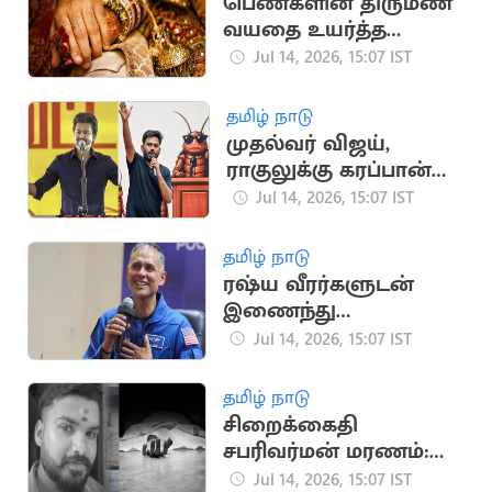
பெண்களின் திருமண
வயதை உயர்த்த
மத்திய அரசு
Jul 14, 2026, 15:07 IST
பரிசீலனை
தமிழ் நாடு
முதல்வர் விஜய்,
ராகுலுக்கு கரப்பான்
பூச்சி கட்சி போராட
Jul 14, 2026, 15:07 IST
அழைப்பு
தமிழ் நாடு
ரஷ்ய வீரர்களுடன்
இணைந்து
விண்வெளி
Jul 14, 2026, 15:07 IST
பயணத்தை
தொடங்கினார் அனில்
தமிழ் நாடு
மேனன்
சிறைக்கைதி
சபரிவர்மன் மரணம்:
உடலில் 19 காயங்கள்
Jul 14, 2026, 15:07 IST