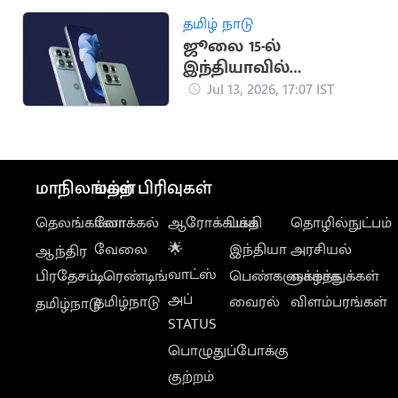
தமிழ் நாடு
ஜூலை 15-ல்
இந்தியாவில்
அறிமுகமாகும்
Jul 13, 2026, 17:07 IST
Motorola Edge 70 Max
மாநிலங்கள்
மற்ற பிரிவுகள்
தெலங்கானா
லோக்கல்
ஆரோக்கியம்
பக்தி
தொழில்நுட்பம்
வேலை
🌟
இந்தியா
அரசியல்
ஆந்திர
வாட்ஸ்
பிரதேசம்
டிரெண்டிங்
பெண்களுக்காக
வாழ்த்துக்கள்
அப்
தமிழ்நாடு
வைரல்
விளம்பரங்கள்
தமிழ்நாடு
STATUS
பொழுதுப்போக்கு
குற்றம்