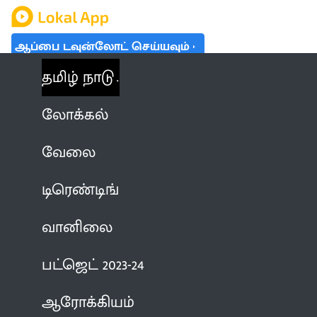
ஆப்பை டவுன்லோட் செய்யவும்
தமிழ் நாடு
லோக்கல்
வேலை
டிரெண்டிங்
வானிலை
பட்ஜெட் 2023-24
ஆரோக்கியம்