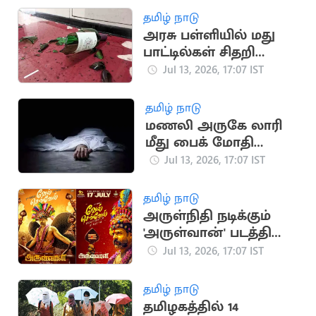
தமிழ் நாடு
அரசு பள்ளியில் மது
பாட்டில்கள் சிதறி
கிடந்ததால் அதிர்ச்சி
Jul 13, 2026, 17:07 IST
தமிழ் நாடு
மணலி அருகே லாரி
மீது பைக் மோதி
இளைஞர் உயிரிழப்பு
Jul 13, 2026, 17:07 IST
தமிழ் நாடு
அருள்நிதி நடிக்கும்
'அருள்வான்' படத்தின்
'வேல் செவ்வேல்'
Jul 13, 2026, 17:07 IST
பாடல் வெளியானது
தமிழ் நாடு
தமிழகத்தில் 14