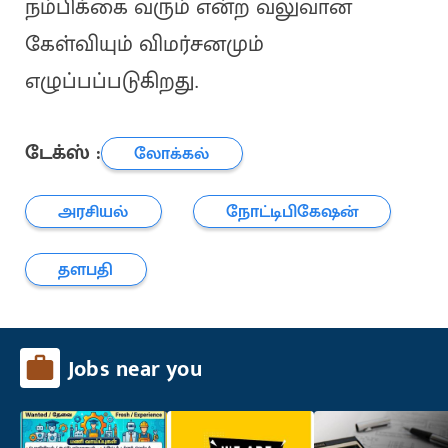
நம்பிக்கை வரும் என்ற வலுவான
கேள்வியும் விமர்சனமும்
எழுப்பப்படுகிறது.
டேக்ஸ் :
லோக்கல்
அரசியல்
நோட்டிபிகேஷன்
தளபதி
Jobs near you