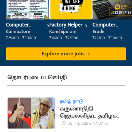
Computer
Factory Helper
Computer
Operator
Operator
Coimbatore
Kanchipuram
Erode
₹25000 - ₹30000
₹16000 - ₹25000
₹22500 - ₹30000
Explore more jobs
தொடர்புடைய செய்தி
தமிழ் நாடு
கருணாநிதி -
ஜெயலலிதா.. தமிழக
அரசியலை உலுக்கிய
Jul 13, 2026, 17:07 IST
மோதல்