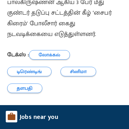
பாலகிருஷ்ணன் ஆகிய 3 பேர் மீது
குண்டர் தடுப்பு சட்டத்தின் கீழ் ‘சைபர்
கிரைம்' போலீசார் கைது
நடவடிக்கையை எடுத்துள்ளனர்.
டேக்ஸ் :
லோக்கல்
டிரெண்டிங்
சினிமா
தளபதி
Jobs near you