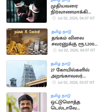
முதியவரை
நிர்வாணமாக்கி
வீடியோ எடுத்து
Jul 02, 2026, 04:07 IST
மிரட்டிய 3 பேர் கைது
தமிழ் நாடு
தங்கம் விலை
சவரனுக்கு ரூ.1,200
உயர்ந்து
Jul 02, 2026, 04:07 IST
தமிழ் நாடு
27 கோயில்களில்
அறங்காவலர்
நியமனம்:
Jul 02, 2026, 03:07 IST
விண்ணப்பங்கள்
வரவேற்பு
தமிழ் நாடு
ஒட்டுமொத்த
டெல்டாவே