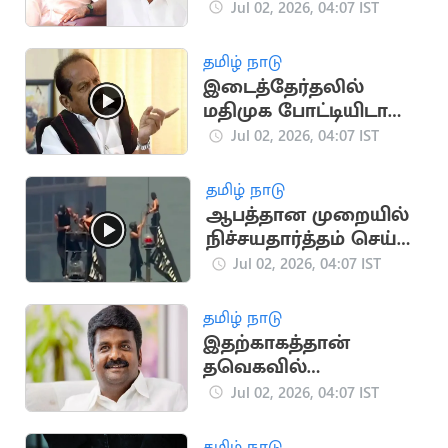
வேண்டும்: அமைச்சர்
Jul 02, 2026, 04:07 IST
நிர்மல்குமார்
தமிழ் நாடு
இடைத்தேர்தலில்
மதிமுக போட்டியிடாது
-வைகோ பேட்டி
Jul 02, 2026, 04:07 IST
தமிழ் நாடு
ஆபத்தான முறையில்
நிச்சயதார்த்தம் செய்த
ரஷ்ய ஜோடி (வைரல்
Jul 02, 2026, 04:07 IST
வீடியோ)
தமிழ் நாடு
இதற்காகத்தான்
தவெகவில்
இணைகிறோம்:
Jul 02, 2026, 04:07 IST
C.விஜயபாஸ்கர் பேட்டி
தமிழ் நாடு