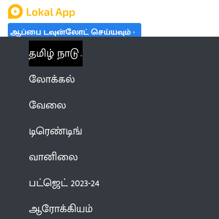
ஆப்பை டவுன்லோட் செய்யவும்
தமிழ் நாடு
லோக்கல்
வேலை
டிரெண்டிங்
வானிலை
பட்ஜெட் 2023-24
ஆரோக்கியம்