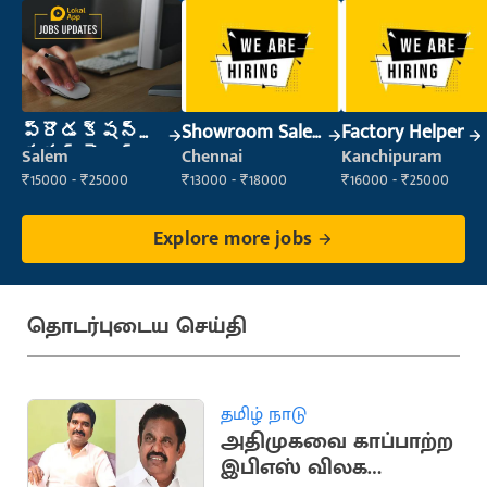
ప్రొడక్షన్
Showroom Sales
Factory Helper
సూపర్వైజర్
Executive (Retail
Salem
Chennai
Kanchipuram
Sales)
₹15000 - ₹25000
₹13000 - ₹18000
₹16000 - ₹25000
Explore more jobs
தொடர்புடைய செய்தி
தமிழ் நாடு
அதிமுகவை காப்பாற்ற
இபிஎஸ் விலக