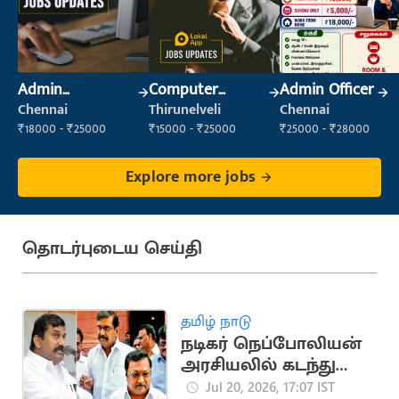
Admin
Computer
Admin Officer
Supervisor
Operator
Chennai
Thirunelveli
Chennai
₹18000 - ₹25000
₹15000 - ₹25000
₹25000 - ₹28000
Explore more jobs
தொடர்புடைய செய்தி
தமிழ் நாடு
நடிகர் நெப்போலியன்
அரசியலில் கடந்து
வந்த முக்கிய
Jul 20, 2026, 17:07 IST