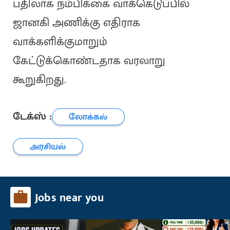
பதிலாக நம்பிக்கை வாக்கெடுப்பில்
ஜானகி அணிக்கு எதிராக
வாக்களிக்குமாறும்
கேட்டுக்கொண்டதாக வரலாறு
கூறுகிறது.
டேக்ஸ் :
லோக்கல்
அரசியல்
Jobs near you