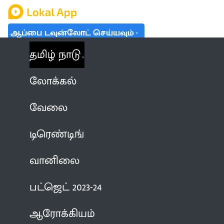
ஆப்பை டவுன்லோட் செய்யவும்
தமிழ் நாடு
லோக்கல்
வேலை
டிரெண்டிங்
வானிலை
பட்ஜெட் 2023-24
ஆரோக்கியம்