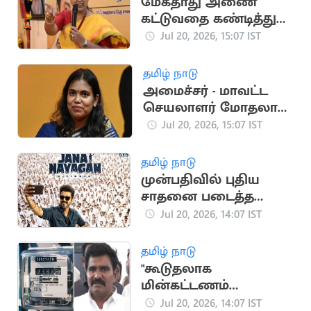
மேகதாது அணை
கட்டுவதை கண்டித்து
தேமுதிக போராட்டம்
Jul 20, 2026, 15:07 IST
அறிவிப்பு
தமிழ் நாடு
அமைச்சர் - மாவட்ட
செயலாளர் மோதலால்
தவெக பொதுக்கூட்டம்
Jul 20, 2026, 15:07 IST
ரத்து
தமிழ் நாடு
முன்பதிவில் புதிய
சாதனை படைத்த
ஜனநாயகன்
Jul 20, 2026, 14:07 IST
தமிழ் நாடு
"கூடுதலாக
மின்கட்டணம்
செலுத்தியிருந்தால்
Jul 20, 2026, 14:07 IST