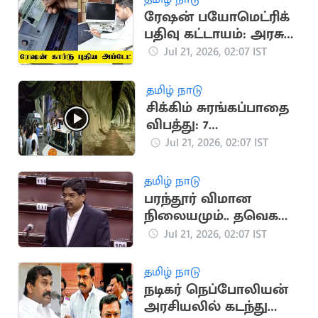
ரேஷன் பயோமெட்ரிக்
பதிவு கட்டாயம்: அரசு
எச்சரிக்கை
Jul 21, 2026, 02:07 IST
தமிழ் நாடு
சிக்கிம் சுரங்கப்பாதை
விபத்து: 7
தொழிலாளர்கள்
Jul 21, 2026, 02:07 IST
உயிரிழப்பு
தமிழ் நாடு
பரந்தூர் விமான
நிலையமும்.. தவெக
அரசின் நிலைப்பாடும்
Jul 21, 2026, 02:07 IST
தமிழ் நாடு
நடிகர் நெப்போலியன்
அரசியலில் கடந்து