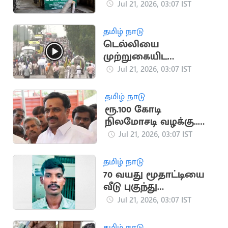
நடைமுறை -
Jul 21, 2026, 03:07 IST
‘டாஸ்மாக்' நிர்வாகம்
அதிரடி
தமிழ் நாடு
டெல்லியை
முற்றுகையிட
விவசாயிகள் ஆயத்தம்
Jul 21, 2026, 03:07 IST
தமிழ் நாடு
ரூ.100 கோடி
நிலமோசடி வழக்கு..
எம்.ஆர்.விஜயபாசகர்
Jul 21, 2026, 03:07 IST
மீண்டும் ஆஜராக
உத்தரவு
தமிழ் நாடு
70 வயது மூதாட்டியை
வீடு புகுந்து
பலாத்காரம் செய்த
Jul 21, 2026, 03:07 IST
இளைஞர்
தமிழ் நாடு