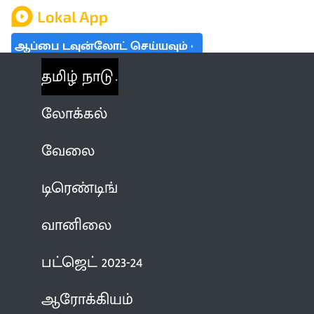
ஆப்பை டவுன்லோட் செய்யவும்
தமிழ் நாடு
லோக்கல்
வேலை
டிரெண்டிங்
வானிலை
பட்ஜெட் 2023-24
ஆரோக்கியம்