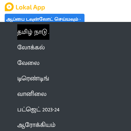
ஆப்பை டவுன்லோட் செய்யவும்
தமிழ் நாடு
லோக்கல்
வேலை
டிரெண்டிங்
வானிலை
பட்ஜெட் 2023-24
ஆரோக்கியம்