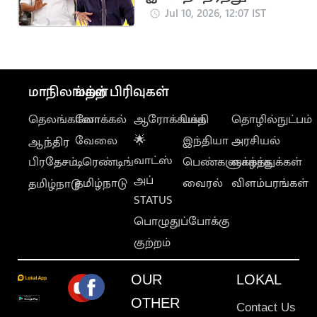
வே அரசு வேலை”..
Jul 10, 2026, 12:07 IST
விஜயை சாடிய
டி.கே.எஸ்.இளங்கோவ
ன்
மாநிலங்கள்
மற்ற பிரிவுகள்
தெலங்கானா
லோக்கல்
ஆரோக்கியம்
பக்தி
தொழில்நுட்பம்
வேலை
🌟
இந்தியா
அரசியல்
ஆந்திர
வாட்ஸ்
பிரதேசம்
டிரெண்டிங்
பெண்களுக்காக
வாழ்த்துக்கள்
அப்
தமிழ்நாடு
வைரல்
விளம்பரங்கள்
தமிழ்நாடு
STATUS
பொழுதுப்போக்கு
குற்றம்
OUR
LOKAL
OTHER
Contact Us