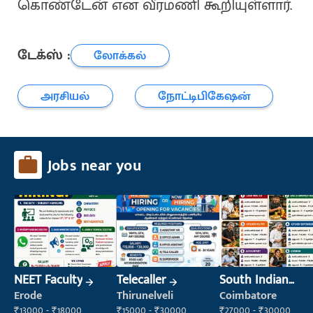
கொண்டேன் என வீரமணி கூறியுள்ளார்.
டேக்ஸ் :
லோக்கல்
அரசியல்
நோட்டிபிகேஷன்
Jobs near you
NEET Faculty
Telecaller
South Indian
Cook
Erode
Thirunelveli
Coimbatore
₹13000 - ₹18000
₹15000 - ₹30000
₹27000 - ₹30000