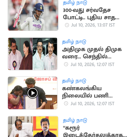
தமிழ் நாடு
300-வது சர்வதேச
போட்டி.. புதிய சாதனை
படைத்த மந்தனா
Jul 10, 2026, 13:07 IST
தமிழ் நாடு
அதிமுக முதல் திமுக
வரை... செந்தில்
பாலாஜியின் கட்சி
Jul 10, 2026, 12:07 IST
தாவல்
தமிழ் நாடு
கண்கலங்கிய
நிலையில் பணி
ஆணைகளை
Jul 10, 2026, 12:07 IST
வழங்கிய
முதலமைச்சர்
தமிழ் நாடு
“கரூர்
இடைத்தேர்தலுக்காக