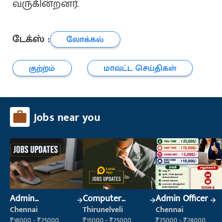
வருகின்றனர்.
டேக்ஸ் :
லோக்கல்
குற்றம்
மாவட்ட செய்திகள்
Jobs near you
Admin
Computer
Admin Officer
Supervisor
Operator
Chennai
Thirunelveli
Chennai
₹18000 - ₹25000
₹15000 - ₹25000
₹25000 - ₹28000