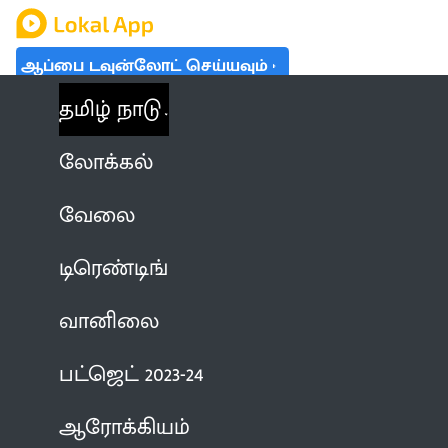
ஆப்பை டவுன்லோட் செய்யவும்
தமிழ் நாடு
லோக்கல்
வேலை
டிரெண்டிங்
வானிலை
பட்ஜெட் 2023-24
ஆரோக்கியம்