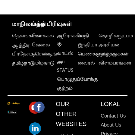
மாநிலங்கள்
மற்ற பிரிவுகள்
தெலங்கானா
லோக்கல்
ஆரோக்கியம்
பக்தி
தொழில்நுட்பம்
வேலை
🌟
இந்தியா
அரசியல்
ஆந்திர
வாட்ஸ்
பிரதேசம்
டிரெண்டிங்
பெண்களுக்காக
வாழ்த்துக்கள்
அப்
தமிழ்நாடு
வைரல்
விளம்பரங்கள்
தமிழ்நாடு
STATUS
பொழுதுப்போக்கு
குற்றம்
OUR
LOKAL
OTHER
Contact Us
WEBSITES
About Us
Privacy