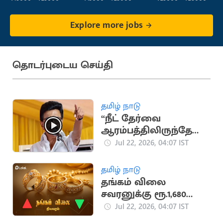
Explore more jobs
தொடர்புடைய செய்தி
தமிழ் நாடு
“நீட் தேர்வை
ஆரம்பத்திலிருந்தே
எதிர்த்து வந்தது
Jul 22, 2026, 04:07 IST
திமுகதான்"..
மு.க.ஸ்டாலின்
தமிழ் நாடு
தங்கம் விலை
சவரனுக்கு ரூ.1,680
உயர்ந்தது
Jul 22, 2026, 04:07 IST