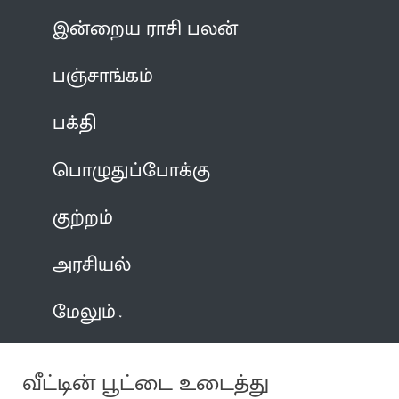
இன்றைய ராசி பலன்
பஞ்சாங்கம்
பக்தி
பொழுதுப்போக்கு
குற்றம்
அரசியல்
மேலும்
வீட்டின் பூட்டை உடைத்து