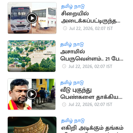
தமிழ் நாடு
சிறையில்
அடைக்கப்பட்டிருந்த
கைதி தப்பியோட்டம்
Jul 22, 2026, 02:07 IST
தமிழ் நாடு
அசாமில்
பெருவெள்ளம்.. 21 பேர்
உயிரிழப்பு
Jul 22, 2026, 02:07 IST
தமிழ் நாடு
வீடு புகுந்து
பெண்களை தாக்கிய
தவெக நிர்வாகி..
Jul 22, 2026, 02:07 IST
போலீசுக்கே மிரட்டல்
தமிழ் நாடு
எகிறி அடிக்கும் தங்கம்