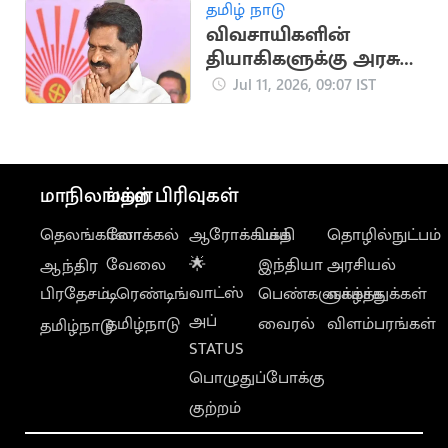
விண்ணப்பங்கள்
தமிழ் நாடு
வரவேற்பு
விவசாயிகளின்
தியாகிகளுக்கு அரசு
வேலை: ஈஸ்வரன்
Jul 11, 2026, 09:07 IST
கோரிக்கை
மாநிலங்கள்
மற்ற பிரிவுகள்
தெலங்கானா
லோக்கல்
ஆரோக்கியம்
பக்தி
தொழில்நுட்பம்
வேலை
🌟
இந்தியா
அரசியல்
ஆந்திர
வாட்ஸ்
பிரதேசம்
டிரெண்டிங்
பெண்களுக்காக
வாழ்த்துக்கள்
அப்
தமிழ்நாடு
வைரல்
விளம்பரங்கள்
தமிழ்நாடு
STATUS
பொழுதுப்போக்கு
குற்றம்