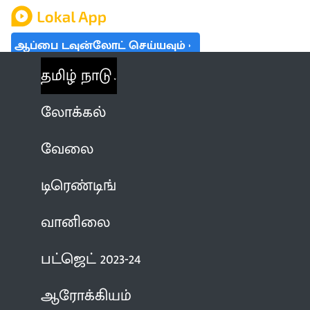
ஆப்பை டவுன்லோட் செய்யவும்
தமிழ் நாடு
லோக்கல்
வேலை
டிரெண்டிங்
வானிலை
பட்ஜெட் 2023-24
ஆரோக்கியம்