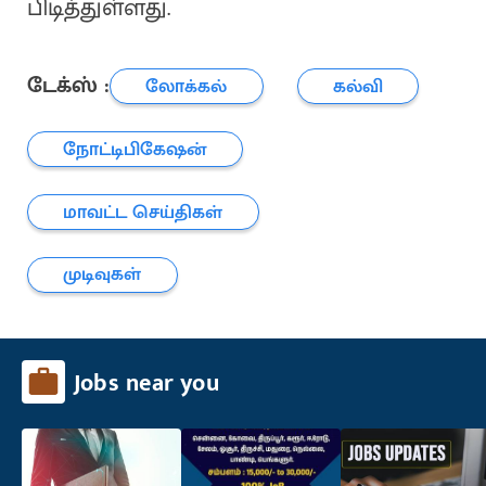
பிடித்துள்ளது.
டேக்ஸ் :
லோக்கல்
கல்வி
நோட்டிபிகேஷன்
மாவட்ட செய்திகள்
முடிவுகள்
Jobs near you