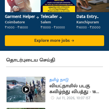
Garment Helper
Telecaller
Data Entry
Operator
Coimbatore
Salem
Kanchipuram
₹11000 - ₹18000
₹15000 - ₹30000
₹16000 - ₹35000
Explore more jobs
தொடர்புடைய செய்தி
தமிழ் நாடு
வியட்நாமில் படகு
கவிழ்ந்து விபத்து - 18
இந்தியர்கள் பலி?
Jul 11, 2026, 10:07 IST