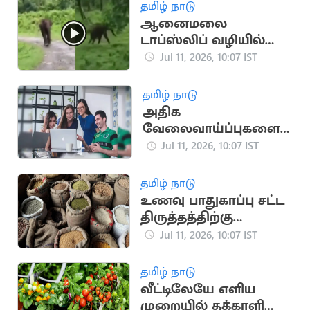
தமிழ் நாடு
ஆனைமலை
டாப்ஸ்லிப் வழியில்
சுற்றுலா வாகனத்தை
Jul 11, 2026, 10:07 IST
துரத்திய யானை
தமிழ் நாடு
அதிக
வேலைவாய்ப்புகளை
அள்ளித்தரும் டாப் 3
Jul 11, 2026, 10:07 IST
படிப்புகள்
தமிழ் நாடு
உணவு பாதுகாப்பு சட்ட
திருத்தத்திற்கு
தமிழகம், கேரளா
Jul 11, 2026, 10:07 IST
எதிர்ப்பு
தமிழ் நாடு
வீட்டிலேயே எளிய
முறையில் தக்காளி