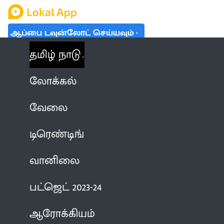
ஆப்பை டவுன்லோட் செய்யவும்
தமிழ் நாடு
லோக்கல்
வேலை
டிரெண்டிங்
வானிலை
பட்ஜெட் 2023-24
ஆரோக்கியம்