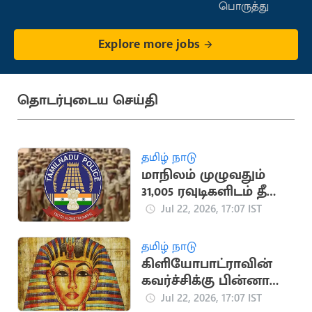
பொருத்து
Explore more jobs
தொடர்புடைய செய்தி
தமிழ் நாடு
மாநிலம் முழுவதும்
31,005 ரவுடிகளிடம் தீவிர
சோதனை:
Jul 22, 2026, 17:07 IST
காவல்துறை
அறிக்கை
தமிழ் நாடு
கிளியோபாட்ராவின்
கவர்ச்சிக்கு பின்னால்
உள்ள சுவாரசியமான
Jul 22, 2026, 17:07 IST