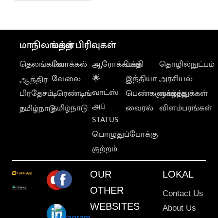
கில்
மாநிலங்கள்
மற்ற பிரிவுகள்
தெலங்கானா
லோக்கல்
ஆரோக்கியம்
பக்தி
தொழில்நுட்பம்
வேலை
🌟
இந்தியா
அரசியல்
ஆந்திர
வாட்ஸ்
பிரதேசம்
டிரெண்டிங்
பெண்களுக்காக
வாழ்த்துக்கள்
அப்
தமிழ்நாடு
வைரல்
விளம்பரங்கள்
தமிழ்நாடு
STATUS
பொழுதுப்போக்கு
குற்றம்
OUR
LOKAL
OTHER
Contact Us
WEBSITES
About Us