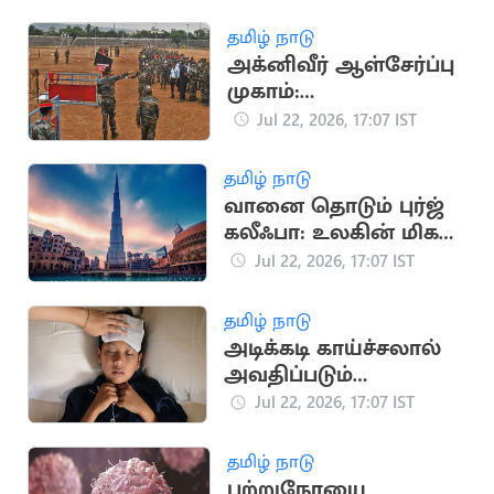
வரலாற்று தகவல்கள்
தமிழ் நாடு
அக்னிவீர் ஆள்சேர்ப்பு
முகாம்:
விண்ணப்பதாரர்களுக்
Jul 22, 2026, 17:07 IST
கு இந்திய ராணுவம்
முக்கிய அறிவுறுத்தல்
தமிழ் நாடு
வானை தொடும் புர்ஜ்
கலீஃபா: உலகின் மிக
உயரமான கட்டிடம்
Jul 22, 2026, 17:07 IST
தமிழ் நாடு
அடிக்கடி காய்ச்சலால்
அவதிப்படும்
குழந்தைகள்: முக்கிய
Jul 22, 2026, 17:07 IST
காரணங்கள் இதோ
தமிழ் நாடு
புற்றுநோயை