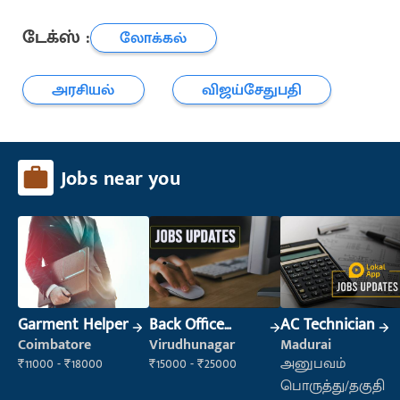
டேக்ஸ் :
லோக்கல்
அரசியல்
விஜய்சேதுபதி
Jobs near you
Garment Helper
Back Office
AC Technician
Executive
Coimbatore
Virudhunagar
Madurai
(Administration)
₹11000 - ₹18000
₹15000 - ₹25000
அனுபவம்
பொருத்து/தகுதி