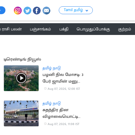
Tamil தமிழ்
ராசி பலன்
பஞ்சாங்கம்
பக்தி
பொழுதுப்போக்கு
குற்றம்
டிரெண்டிங் நியூஸ்
தமிழ் நாடு
பழனி நில மோசடி: 3
பேர் ஜாமின் மனு
தள்ளுபடி
Aug 07, 2026, 12:08 IST
தமிழ் நாடு
சுதந்திர தின
விழாவையொட்டி
விமான நிலையத்துக்கு
Aug 07, 2026, 11:08 IST
பார்வையாளர்கள்