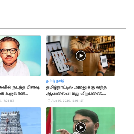
தமிழ் நாடு
முகவில் நடந்த பிளவு:
தமிழ்நாட்டில் அமலுக்கு வந்த
முக உருவான
ஆன்லைன் மது விற்பனை..
அமைச்சர் தகவல்
, 17:08 IST
Aug 07, 2026, 16:08 IST