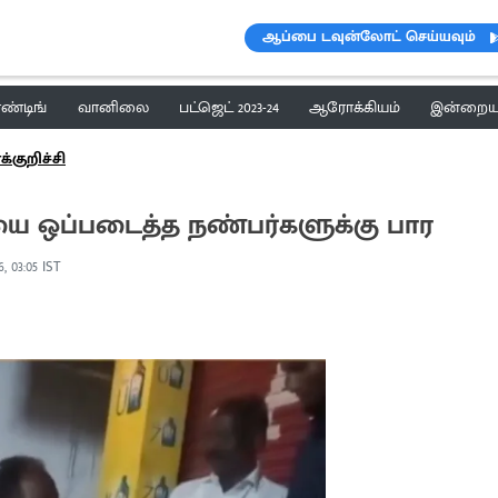
ஆப்பை டவுன்லோட் செய்யவும்
ெண்டிங்
வானிலை
பட்ஜெட் 2023-24
ஆரோக்கியம்
இன்றைய 
்குறிச்சி
ியை ஒப்படைத்த நண்பர்களுக்கு பார
, 03:05 IST