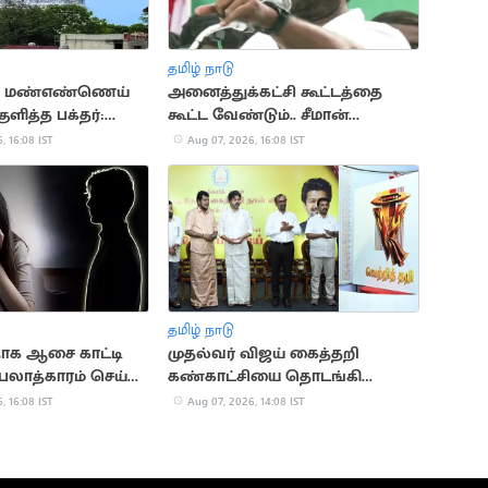
தமிழ் நாடு
் மண்எண்ணெய்
அனைத்துக்கட்சி கூட்டத்தை
ுளித்த பக்தர்:
கூட்ட வேண்டும்.. சீமான்
சமாக உயிர்
வலியுறுத்தல்
, 16:08 IST
Aug 07, 2026, 16:08 IST
்
தமிழ் நாடு
தாக ஆசை காட்டி
முதல்வர் விஜய் கைத்தறி
பலாத்காரம் செய்த
கண்காட்சியை தொடங்கி
வைத்தார்
, 16:08 IST
Aug 07, 2026, 14:08 IST