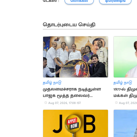
டேக்ஸ் :
லோக்கல்
டிரெண்டிங்
தொடர்புடைய செய்தி
தமிழ் நாடு
தமிழ் நாடு
முதலமைச்சராக நடித்துள்ள
1977-ல் தி
பாஜக மூத்த தலைவர்
மக்கள் தி
எச்.ராஜா
வரலாறு!
Aug 07, 2026, 17:08 IST
Aug 07, 2026