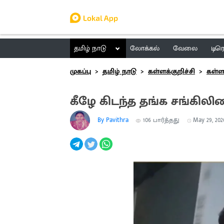
தமிழ் நாடு
லோக்கல்
வேலை
டிர
முகப்பு
தமிழ் நாடு
கள்ளக்குறிச்சி
கள்ளக
கீழே கிடந்த தங்க சங்கில
By Pavithra
106
பார்த்தது
May 29, 2026