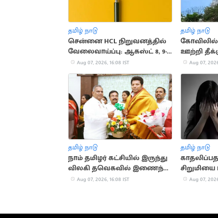
தமிழ் நாடு
தமிழ் நாடு
சென்னை HCL நிறுவனத்தில்
கோவிலில
வேலைவாய்ப்பு: ஆகஸ்ட் 8, 9-
ஊற்றி தீக்க
ல் நேர்முகத் தேர்வு!
அதிர்ஷ்டவ
Aug 07, 2026, 16:08 IST
Aug 07, 2026
பிழைத்தார
தமிழ் நாடு
தமிழ் நாடு
நாம் தமிழர் கட்சியில் இருந்து
காதலிப்ப
விலகி தவெகவில் இணைந்த
சிறுமியை 
புகழேந்தி மாறன்
சிறுவன்
Aug 07, 2026, 16:08 IST
Aug 07, 2026