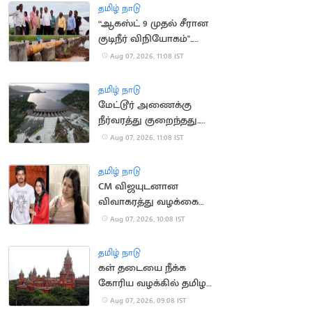
செல்ல தடை
தமிழ் நாடு
“ஆகஸ்ட் 9 முதல் சீரான
குடிநீர் விநியோகம்"..
தூத்துக்குடி மேயர் உறுதி
Aug 07, 2026, 11:08 IST
தமிழ் நாடு
மேட்டூர் அணைக்கு
நீர்வரத்து குறைந்தது..
13,674 கன அடியாக சரிவு
Aug 07, 2026, 11:08 IST
தமிழ் நாடு
CM விஜயுடனான
விவாகரத்து வழக்கை
வாபஸ் வாங்கினார்
Aug 07, 2026, 10:08 IST
சங்கீதா
தமிழ் நாடு
கள் தடையை நீக்க
கோரிய வழக்கில் தமிழக
அரசு பதிலளிக்க
Aug 07, 2026, 09:08 IST