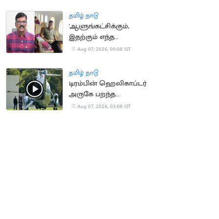
நீதிமன்றம் உத்தரவு
தமிழ் நாடு
'ஆளுங்கட்சிக்கும்,
இதற்கும் எந்த
சம்பந்தமும் இல்லை' -
Aug 07, 2026, 09:08 IST
பி.ஆர்.சுந்தர்
தமிழ் நாடு
டிரம்பின் ஹெலிகாப்டர்
அருகே பறந்த
பயணிகள் விமானம்
Aug 07, 2026, 03:08 IST