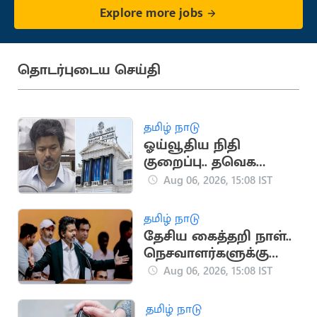
Explore more jobs
தொடர்புடைய செய்தி
தமிழ் நாடு
ஓய்வூதிய நிதி
குறைப்பு.. தவெக
அரசுக்கு தலைமைச்
Aug 06, 2026, 15:08 IST
செயலகச் சங்கம்
கண்டனம்
தமிழ் நாடு
தேசிய கைத்தறி நாள்..
நெசவாளர்களுக்கு
முதலமைச்சர் விஜய்
Aug 06, 2026, 15:08 IST
வாழ்த்து
தமிழ் நாடு