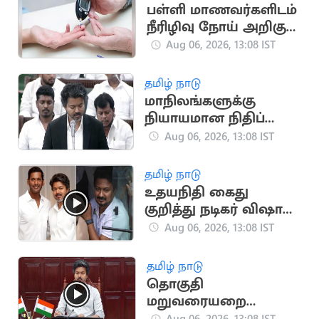
பள்ளி மாணவர்களிடம்
நீரிழிவு நோய் அறிகுறி
அதிகரிப்பு: அதிர்ச்சி
Aug 06, 2026, 13:08 IST
தகவல்
தமிழ் நாடு
மாநிலங்களுக்கு
நியாயமான நிதிப்
பகிர்வு.. நாளை
Aug 06, 2026, 13:08 IST
சட்டப்பேரவையில்
தனித் தீர்மானம்
தமிழ் நாடு
உதயநிதி கைது
குறித்து நடிகர் விஷால்
கருத்து
Aug 06, 2026, 13:08 IST
தமிழ் நாடு
தொகுதி
மறுவரையறை
விவகாரம்.. அனைத்து
Aug 06, 2026, 13:08 IST