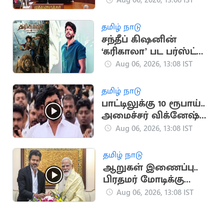
MP-க்களுக்கும் CM
விஜய் அழைப்பு
தமிழ் நாடு
சந்தீப் கிஷனின்
‘கரிகாலா’ பட பர்ஸ்ட்
லுக் வெளியீடு
Aug 06, 2026, 13:08 IST
தமிழ் நாடு
பாட்டிலுக்கு 10 ரூபாய்..
அமைச்சர் விக்னேஷ்
விளக்கம்
Aug 06, 2026, 13:08 IST
தமிழ் நாடு
ஆறுகள் இணைப்பு..
பிரதமர் மோடிக்கு
முதலமைச்சர் விஜய்
Aug 06, 2026, 13:08 IST
கடிதம்