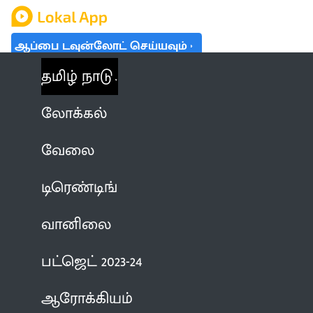
ஆப்பை டவுன்லோட் செய்யவும்
தமிழ் நாடு
லோக்கல்
வேலை
டிரெண்டிங்
வானிலை
பட்ஜெட் 2023-24
ஆரோக்கியம்