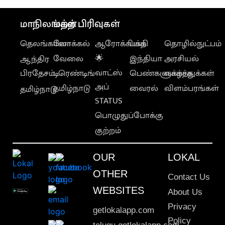
மாநிலங்கள்
மற்ற பிரிவுகள்
தெலங்கானா
லோக்கல்
ஆரோக்கியம்
பக்தி
தொழில்நுட்பம்
வேலை
🌟
இந்தியா
அரசியல்
ஆந்திர
வாட்ஸ்
பிரதேசம்
டிரெண்டிங்
பெண்களுக்காக
வாழ்த்துக்கள்
அப்
தமிழ்நாடு
வைரல்
விளம்பரங்கள்
தமிழ்நாடு
STATUS
பொழுதுப்போக்கு
குற்றம்
OUR
LOKAL
OTHER
Contact Us
WEBSITES
About Us
Privacy
getlokalapp.com
Policy
telugu.getlokalapp.com