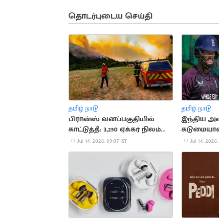
தொடர்புடைய செய்தி
தமிழ் நாடு
தமிழ் நாடு
பிரான்ஸ் வனப்பகுதியில்
இந்திய அண
காட்டுத்தீ: 3,250 ஏக்கர் நிலம்
கடுமையா
சேதம்
காத்திருக்
Jul 14, 2026, 09:07 IST
Jul 14, 2026,
டக்கெட்