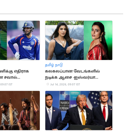
தமிழ் நாடு
ிக்கு எதிராக
கலகலப்பான வேடங்களில்
ன சவால்
நடிக்க ஆசை -ஐஸ்வர்யா
கிறது: பென்
ராஜேஷ்
 09:07 IST
Jul 14, 2026, 09:07 IST