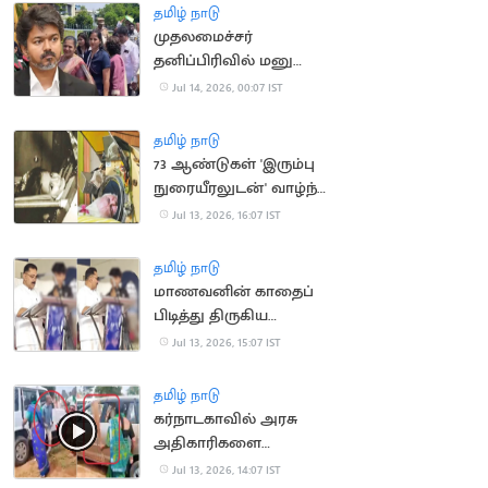
தமிழ் நாடு
முதலமைச்சர்
தனிப்பிரிவில் மனு
அளிக்க முடியாமல்
Jul 14, 2026, 00:07 IST
திரும்பி சென்ற மக்கள்
தமிழ் நாடு
73 ஆண்டுகள் 'இரும்பு
நுரையீரலுடன்' வாழ்ந்த
அமெரிக்க பெண்
Jul 13, 2026, 16:07 IST
காலமானார்
தமிழ் நாடு
மாணவனின் காதைப்
பிடித்து திருகிய
முன்னாள் அமைச்சர்
Jul 13, 2026, 15:07 IST
மீது வழக்கு
தமிழ் நாடு
கர்நாடகாவில் அரசு
அதிகாரிகளை
துடைப்பத்தால்
Jul 13, 2026, 14:07 IST