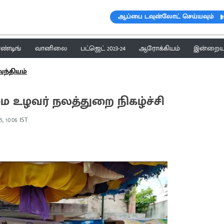
ஆப்பை டவுன்லோட் செய்யவும்
ெண்டிங்
வானிலை
பட்ஜெட் 2023-24
ஆரோக்கியம்
இன்றைய 
வந்தியம்
 உழவர் நலத்துறை நிகழ்ச்சி
5, 10:06 IST