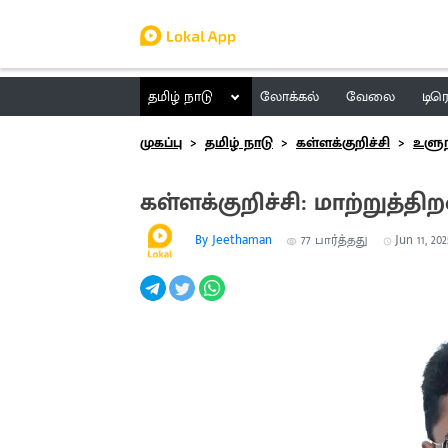
தமிழ் நாடு
லோக்கல்
வேலை
டிர
முகப்பு
தமிழ் நாடு
கள்ளக்குறிச்சி
உளுந
கள்ளக்குறிச்சி: மாற்றுத்த
By Jeethaman
77
பார்த்தது
Jun 11, 202