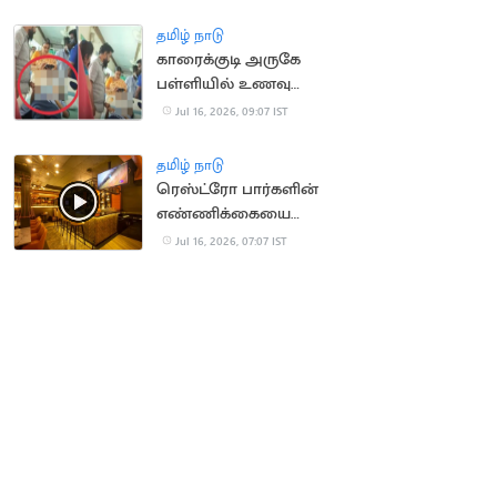
அனுசரிப்பு
தமிழ் நாடு
காரைக்குடி அருகே
பள்ளியில் உணவு
சாப்பிட்ட மாணவிகள்
Jul 16, 2026, 09:07 IST
திடீரென மயக்கம்
தமிழ் நாடு
ரெஸ்ட்ரோ பார்களின்
எண்ணிக்கையை
அதிகரிக்க TN அரசு
Jul 16, 2026, 07:07 IST
திட்டம்?