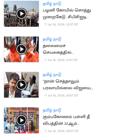
தமிழ் நாடு
பழனி கோயில் சொத்து
முறைகேடு.. சிபிசிஐடி
விசாரணை
Jul 16, 2026, 12:07 IST
தமிழ் நாடு
தலைமைச்
செயலகத்தில்
தீக்குளிக்க முயன்ற
Jul 16, 2026, 11:07 IST
பெண்
தமிழ் நாடு
"நான் செத்தாலும்
பரவாயில்லை விஜயை
பாக்கணும்".. பெண்
Jul 16, 2026, 10:07 IST
போராட்டம்
தமிழ் நாடு
கும்பகோணம் பள்ளி தீ
விபத்தின் 22ஆம்
ஆண்டு நினைவு தினம்
Jul 16, 2026, 09:07 IST