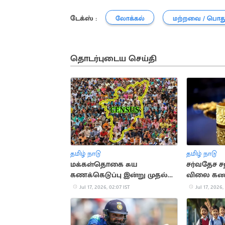
டேக்ஸ் :
லோக்கல்
மற்றவை / பொத
தொடர்புடைய செய்தி
தமிழ் நாடு
தமிழ் நாடு
மக்கள்தொகை சுய
சர்வதேச ச
கணக்கெடுப்பு இன்று முதல்
விலை கணி
தொடக்கம்
Jul 17, 2026, 02:07 IST
Jul 17, 2026,