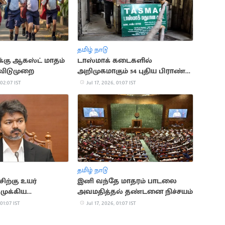
தமிழ் நாடு
்கு ஆகஸ்ட் மாதம்
டாஸ்மாக் கடைகளில்
 விடுமுறை
அறிமுகமாகும் 54 புதிய பிராண்ட்
மது வகைகள்
 02:07 IST
Jul 17, 2026, 01:07 IST
தமிழ் நாடு
ிற்கு உயர்
இனி வந்தே மாதரம் பாடலை
 முக்கிய
அவமதித்தல் தண்டனை நிச்சயம்
தல்
 01:07 IST
Jul 17, 2026, 01:07 IST