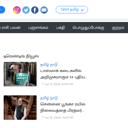
Tamil தமிழ்
ராசி பலன்
பஞ்சாங்கம்
பக்தி
பொழுதுப்போக்கு
குற்றம்
டிரெண்டிங் நியூஸ்
தமிழ் நாடு
டாஸ்மாக் கடைகளில்
அறிமுகமாகும் 54 புதிய
பிராண்ட் மது வகைகள்
Jul 17, 2026, 01:07 IST
தமிழ் நாடு
சென்னை பூங்கா ரயில்
நிலையத்தை பிரதமர்
மோடி நாளை திறந்து
Jul 16, 2026, 15:07 IST
வைக்கிறார்