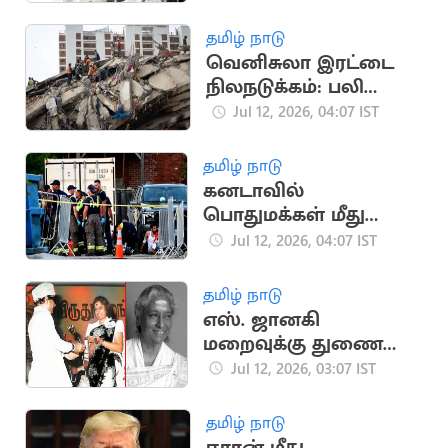
தமிழ் நாடு
வெனிசுலா இரட்டை
நிலநடுக்கம்: பலி
எண்ணிக்கை 4,333
Jul 12, 2026, 04:07 IST
ஆக உயர்வு
தமிழ் நாடு
கனடாவில்
பொதுமக்கள் மீது
துப்பாக்கிச்சூடு: 2 பேர்
Jul 12, 2026, 04:07 IST
பலி
தமிழ் நாடு
எஸ். ஜானகி
மறைவுக்கு துணை
ஜனாதிபதி,
Jul 12, 2026, 03:07 IST
தலைவர்கள் இரங்கல்
தமிழ் நாடு