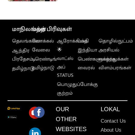
வீடு
மாநிலங்கள்
மற்ற பிரிவுகள்
தெலங்கானா
லோக்கல்
ஆரோக்கியம்
பக்தி
தொழில்நுட்பம்
வேலை
🌟
இந்தியா
அரசியல்
ஆந்திர
வாட்ஸ்
பிரதேசம்
டிரெண்டிங்
பெண்களுக்காக
வாழ்த்துக்கள்
அப்
தமிழ்நாடு
வைரல்
விளம்பரங்கள்
தமிழ்நாடு
STATUS
பொழுதுப்போக்கு
குற்றம்
OUR
LOKAL
OTHER
Contact Us
WEBSITES
About Us