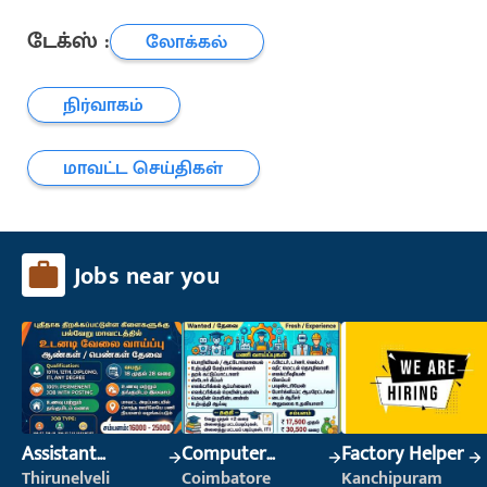
டேக்ஸ் :
லோக்கல்
நிர்வாகம்
மாவட்ட செய்திகள்
Jobs near you
Assistant
Computer
Factory Helper
Manager
Operator
Thirunelveli
Coimbatore
Kanchipuram