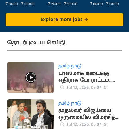
₹15000 - ₹20000
₹25000 - ₹30000
₹16000 - ₹25000
Explore more jobs
தொடர்புடைய செய்தி
தமிழ் நாடு
டாஸ்மாக் கடைக்கு
எதிராக போராட்டம்..
களத்தில் இறங்கிய
Jul 12, 2026, 05:07 IST
மாணவர்கள்
தமிழ் நாடு
முதல்வர் விஜய்யை
ஒருமையில் விமர்சித்த
திமுக எம்பி ஆ.ராசா
Jul 12, 2026, 05:07 IST