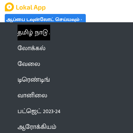
ஆப்பை டவுன்லோட் செய்யவும்
தமிழ் நாடு
லோக்கல்
வேலை
டிரெண்டிங்
வானிலை
பட்ஜெட் 2023-24
ஆரோக்கியம்