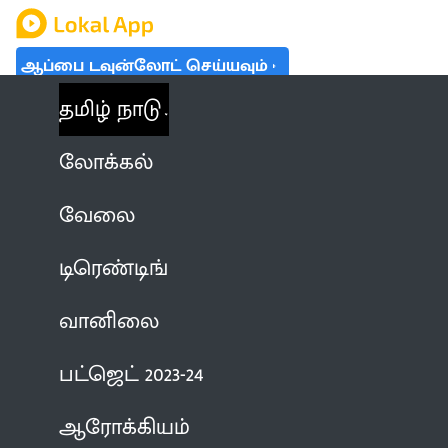
ஆப்பை டவுன்லோட் செய்யவும்
தமிழ் நாடு
லோக்கல்
வேலை
டிரெண்டிங்
வானிலை
பட்ஜெட் 2023-24
ஆரோக்கியம்