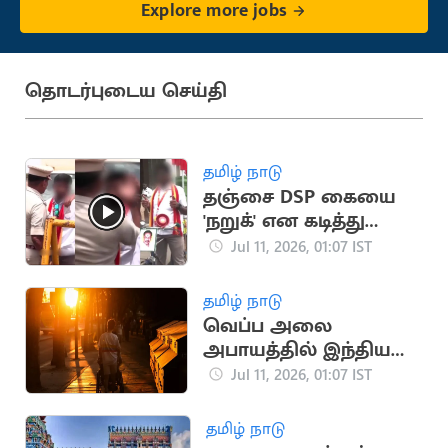
Explore more jobs
தொடர்புடைய செய்தி
தமிழ் நாடு
தஞ்சை DSP கையை
'நறுக்' என கடித்து
வைத்த தவெக
Jul 11, 2026, 01:07 IST
தொண்டர்
தமிழ் நாடு
வெப்ப அலை
அபாயத்தில் இந்திய
நகரங்கள்:
Jul 11, 2026, 01:07 IST
ஆக்ஸ்போர்டு
பல்கலைக்கழகம்
தமிழ் நாடு
தகவல்