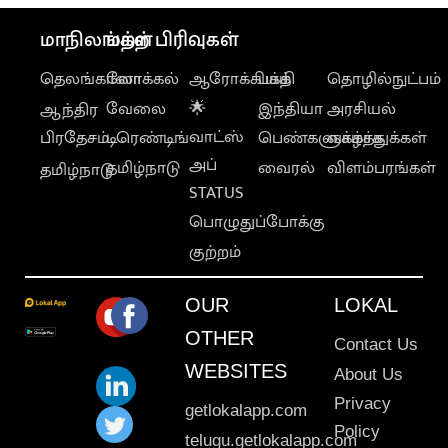
மாநிலங்கள்
மற்ற பிரிவுகள்
தெலங்கானா
லோக்கல்
ஆரோக்கியம்
பக்தி
தொழில்நுட்பம்
வேலை
🌟
இந்தியா
அரசியல்
ஆந்திர
வாட்ஸ்
பிரதேசம்
டிரெண்டிங்
பெண்களுக்காக
வாழ்த்துக்கள்
அப்
தமிழ்நாடு
வைரல்
விளம்பரங்கள்
தமிழ்நாடு
STATUS
பொழுதுப்போக்கு
குற்றம்
OUR
LOKAL
OTHER
Contact Us
WEBSITES
About Us
Privacy
getlokalapp.com
Policy
telugu.getlokalapp.com