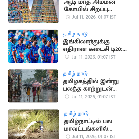
ஆடி மாத அம்மன்
கோயில் சிறப்பு
சுற்றுலா: முன்பதிவு
Jul 11, 2026, 01:07 IST
தொடக்கம்
தமிழ் நாடு
இங்கிலாந்துக்கு
எதிரான கடைசி டி20:
ஆறுதல் வெற்றிக்கு
Jul 11, 2026, 01:07 IST
இந்தியா போராட்டம்
தமிழ் நாடு
தமிழகத்தில் இன்று
பலத்த காற்றுடன்
மிதமான மழைக்கு
Jul 11, 2026, 01:07 IST
வாய்ப்பு
தமிழ் நாடு
தமிழ்நாட்டில் பல
மாவட்டங்களில்
நிலத்தடி நீர்மட்டம் சரிவு
Jul 11, 2026, 01:07 IST