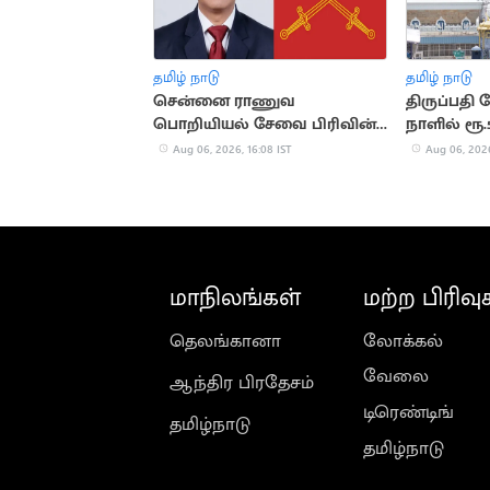
தமிழ் நாடு
தமிழ் நாடு
சென்னை ராணுவ
திருப்பதி
பொறியியல் சேவை பிரிவின்
நாளில் ரூ.
தலைவராக ஈஸ்வர் தத்
காணிக்க
Aug 06, 2026, 16:08 IST
Aug 06, 2026
பொறுப்பேற்பு
மாநிலங்கள்
மற்ற பிரிவு
தெலங்கானா
லோக்கல்
வேலை
ஆந்திர பிரதேசம்
டிரெண்டிங்
தமிழ்நாடு
தமிழ்நாடு