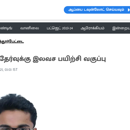
ஆப்பை டவுன்லோட் செய்யவும்
ெண்டிங்
வானிலை
பட்ஜெட் 2023-24
ஆரோக்கியம்
இன்றைய 
்தூர்பேட்டை
 தேர்வுக்கு இலவச பயிற்சி வகுப்பு
25, 03:03 IST