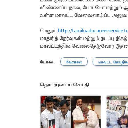
விண்ணப்ப நகல், போட்டோ மற்றும் ஆத
உள்ள மாவட்ட வேலைவாய்ப்பு அலுவல
மேலும்
http://tamilnaducareerservice.tn
மாதிரித் தேர்வுகள் மற்றும் நடப்பு ந
மாவட்டத்தில் வேலைதேடுவோர் இதனை
டேக்ஸ் :
லோக்கல்
மாவட்ட செய்திக
தொடர்புடைய செய்தி