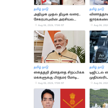
தமிழ் நாடு
தமிழ் நாடு
அதிமுக முதல் திமுக வரை...
வினாத்தாள்
சேகர்பாபுவின் அரசியல்
ஜார்க்கண்ட
பயணம்
மாணவர்க
Aug 06, 2026, 17:08 IST
Aug 06, 2026
தமிழ் நாடு
தமிழ் நாடு
கைத்தறி தினத்தை சிறப்பிக்க
டிஜிட்டல்
மக்களுக்கு பிரதமர் மோடி
முதியவரிடம
அழைப்பு
மோசடி
Aug 06, 2026, 17:08 IST
Aug 06, 2026