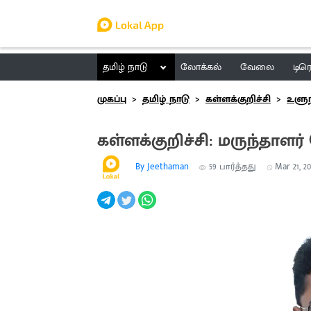
தமிழ் நாடு
லோக்கல்
வேலை
டிர
முகப்பு
தமிழ் நாடு
கள்ளக்குறிச்சி
உளுந
கள்ளக்குறிச்சி: மருந்தாளர்
By Jeethaman
59
பார்த்தது
Mar 21, 20