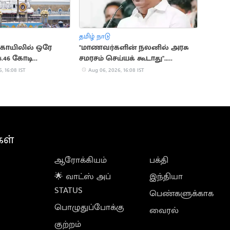
தமிழ் நாடு
 கோயிலில் ஒரே
"மாணவர்களின் நலனில் அரசு
5.46 கோடி
சமரசம் செய்யக் கூடாது"..
ை
நயினார் நாகேந்திரன்
, 16:08 IST
Aug 06, 2026, 16:08 IST
கள்
ஆரோக்கியம்
பக்தி
🌟 வாட்ஸ் அப்
இந்தியா
STATUS
பெண்களுக்காக
பொழுதுப்போக்கு
வைரல்
குற்றம்