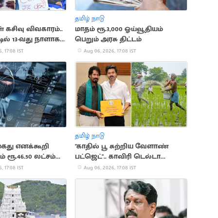
தமிழ் நாடு
 கசிவு விவகாரம்..
மாதம் ரூ.3,000 ஓய்வூதியம்
ில் 13-வது நாளாக
பெறும் அரசு திட்டம்
ள் உண்ணாவிரதம்
, 17:08 IST
Aug 06, 2026, 17:08 IST
தமிழ் நாடு
 கைது எனக்கூறி
"காதில் பூ சுற்றிய வேளாண்
் ரூ.46.50 லட்சம்
பட்ஜெட்".. காவிரி டெல்டா
விவசாயிகள் சங்கம் விமர்சனம்
, 17:08 IST
Aug 06, 2026, 17:08 IST