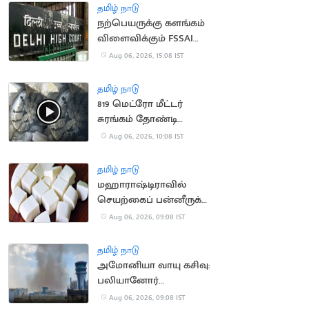
தமிழ் நாடு
நற்பெயருக்கு களங்கம்
விளைவிக்கும் FSSAI
உத்தரவு: டாபர்
Aug 06, 2026, 15:08 IST
நிறுவனம் வழக்கு
தமிழ் நாடு
819 மெட்ரோ மீட்டர்
சுரங்கம் தோண்டி
நீலகிரி இயந்திரம்
Aug 06, 2026, 10:08 IST
சாதனை
தமிழ் நாடு
மஹாராஷ்டிராவில்
செயற்கைப் பன்னீருக்கு
ஓராண்டு தடை
Aug 06, 2026, 09:08 IST
தமிழ் நாடு
அமோனியா வாயு கசிவு:
பலியானோர்
குடும்பங்களுக்கு ரூ.10
Aug 06, 2026, 09:08 IST