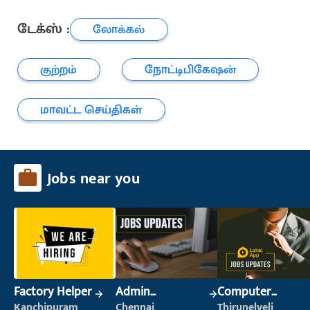
டேக்ஸ் :
லோக்கல்
குற்றம்
நோட்டிபிகேஷன்
மாவட்ட செய்திகள்
Jobs near you
Factory Helper
Admin
Computer
Supervisor
Operator
Kanchipuram
Chennai
Thirunelveli