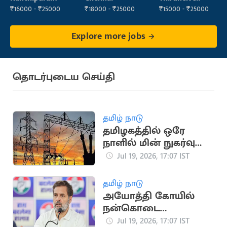
₹16000 - ₹25000
₹18000 - ₹25000
₹15000 - ₹25000
Explore more jobs
தொடர்புடைய செய்தி
தமிழ் நாடு
தமிழகத்தில் ஒரே
நாளில் மின் நுகர்வு
475.45 மில்லியன்
Jul 19, 2026, 17:07 IST
யூனிட்டாகப் பதிவு
தமிழ் நாடு
அயோத்தி கோயில்
நன்கொடை
விவகாரம்: பிரதமருக்கு
Jul 19, 2026, 17:07 IST