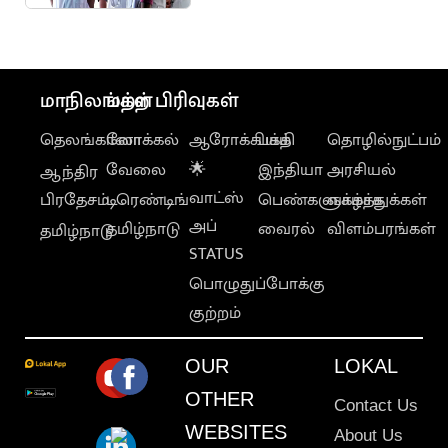
ஆஃப் வெளியீடு
மாநிலங்கள்
மற்ற பிரிவுகள்
தெலங்கானா
லோக்கல்
ஆரோக்கியம்
பக்தி
தொழில்நுட்பம்
வேலை
🌟
இந்தியா
அரசியல்
ஆந்திர
வாட்ஸ்
பிரதேசம்
டிரெண்டிங்
பெண்களுக்காக
வாழ்த்துக்கள்
அப்
தமிழ்நாடு
வைரல்
விளம்பரங்கள்
தமிழ்நாடு
STATUS
பொழுதுப்போக்கு
குற்றம்
OUR
LOKAL
OTHER
Contact Us
WEBSITES
About Us