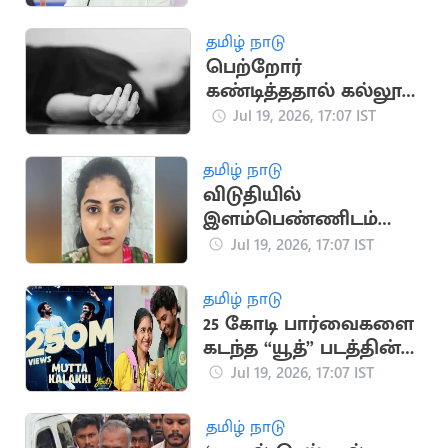
ராகுல் காந்தி கடிதம்
தமிழ் நாடு
பெற்றோர்
கண்டித்ததால் கல்லூரி
மாணவி தற்கொலை
Jul 19, 2026, 17:07 IST
தமிழ் நாடு
விடுதியில்
இளம்பெண்ணிடம்
நகை திருடிய
Jul 19, 2026, 17:07 IST
வழக்கில் பெண் கைது
தமிழ் நாடு
25 கோடி பார்வைகளை
கடந்த “யூத்” படத்தின்
“முட்ட கலக்கி” பாடல்
Jul 19, 2026, 17:07 IST
தமிழ் நாடு