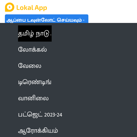
ஆப்பை டவுன்லோட் செய்யவும்
தமிழ் நாடு
லோக்கல்
வேலை
டிரெண்டிங்
வானிலை
பட்ஜெட் 2023-24
ஆரோக்கியம்