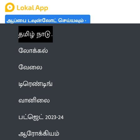
ஆப்பை டவுன்லோட் செய்யவும்
தமிழ் நாடு
லோக்கல்
வேலை
டிரெண்டிங்
வானிலை
பட்ஜெட் 2023-24
ஆரோக்கியம்