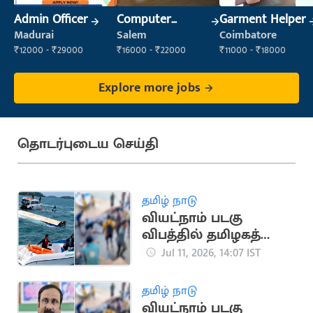
Admin Officer
Computer
Garment Helper
Operator
Madurai
Salem
Coimbatore
₹12000 - ₹29000
₹16000 - ₹22000
₹11000 - ₹18000
Explore more jobs
தொடர்புடைய செய்தி
தமிழ் நாடு
வியட்நாம் படகு
விபத்தில் தமிழகத்தை
சேர்ந்த 10 பேர்
Jul 11, 2026, 14:07 IST
உயிரிழப்பு
தமிழ் நாடு
வியட்நாம் படகு