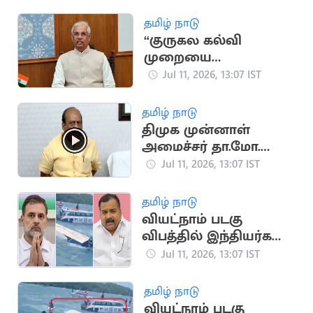
புகார்
தமிழ் நாடு
“குருகல கல்வி
முறையை
தமிழ்நாட்டில்
Jul 11, 2026, 13:07 IST
செயல்படுத்த
முடியவில்லை”..
தமிழ் நாடு
ஆளுநர் பேச்சு
திமுக முன்னாள்
அமைச்சர் தா.மோ.
அன்பரசன் மீது புகார்
Jul 11, 2026, 13:07 IST
தமிழ் நாடு
வியட்நாம் படகு
விபத்தில் இந்தியர்கள்
பலி.. ராகுல் காந்தி,
Jul 11, 2026, 13:07 IST
மாணிக்கம் தாகூர்
இரங்கல்
தமிழ் நாடு
வியட்நாம் படகு