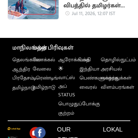
விபத்தில் தமிழர்கள்
உயிரிழப்பு.. உதவி
Jul 11, 2026, 12:07 IST
எண்கள் அறிவிப்பு
மாநிலங்கள்
மற்ற பிரிவுகள்
தெலங்கானா
லோக்கல்
ஆரோக்கியம்
பக்தி
தொழில்நுட்பம்
வேலை
🌟
இந்தியா
அரசியல்
ஆந்திர
வாட்ஸ்
பிரதேசம்
டிரெண்டிங்
பெண்களுக்காக
வாழ்த்துக்கள்
அப்
தமிழ்நாடு
வைரல்
விளம்பரங்கள்
தமிழ்நாடு
STATUS
பொழுதுப்போக்கு
குற்றம்
OUR
LOKAL