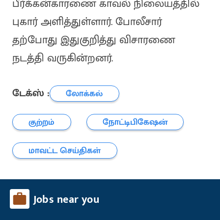
பீர்க்கன்காரணை காவல் நிலையத்தில்
புகார் அளித்துள்ளார். போலீசார்
தற்போது இதுகுறித்து விசாரணை
நடத்தி வருகின்றனர்.
டேக்ஸ் :
லோக்கல்
குற்றம்
நோட்டிபிகேஷன்
மாவட்ட செய்திகள்
Jobs near you