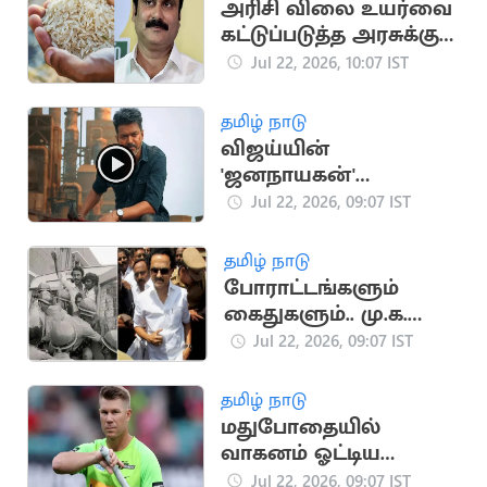
அரிசி விலை உயர்வை
கட்டுப்படுத்த அரசுக்கு
அன்புமணி ராமதாஸ்
Jul 22, 2026, 10:07 IST
கோரிக்கை
தமிழ் நாடு
விஜய்யின்
'ஜனநாயகன்'
படத்திற்கு
Jul 22, 2026, 09:07 IST
புதுச்சேரியில் சிறப்பு
காட்சிக்கு அனுமதி
தமிழ் நாடு
போராட்டங்களும்
கைதுகளும்.. மு.க.
ஸ்டாலினின் அரசியல்
Jul 22, 2026, 09:07 IST
வரலாறு
தமிழ் நாடு
மதுபோதையில்
வாகனம் ஓட்டிய
டேவிட் வார்னருக்கு
Jul 22, 2026, 09:07 IST