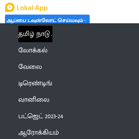
ஆப்பை டவுன்லோட் செய்யவும்
தமிழ் நாடு
லோக்கல்
வேலை
டிரெண்டிங்
வானிலை
பட்ஜெட் 2023-24
ஆரோக்கியம்