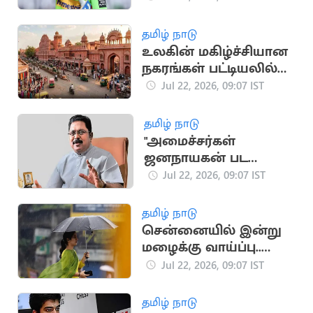
சிறை தண்டனை
தமிழ் நாடு
உலகின் மகிழ்ச்சியான
நகரங்கள் பட்டியலில்
ஜெய்ப்பூர் 6-வது இடம்
Jul 22, 2026, 09:07 IST
தமிழ் நாடு
"அமைச்சர்கள்
ஜனநாயகன் பட
பணிகளில் மும்முரம்
Jul 22, 2026, 09:07 IST
காட்டுவது
வெட்கக்கேடானது”..
தமிழ் நாடு
டிடிவி தினகரன்
சென்னையில் இன்று
மழைக்கு வாய்ப்பு..
வானிலை மையம்
Jul 22, 2026, 09:07 IST
அப்டேட்
தமிழ் நாடு