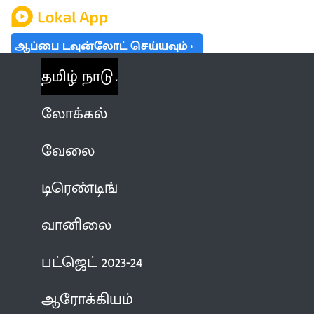
ஆப்பை டவுன்லோட் செய்யவும்
தமிழ் நாடு
லோக்கல்
வேலை
டிரெண்டிங்
வானிலை
பட்ஜெட் 2023-24
ஆரோக்கியம்