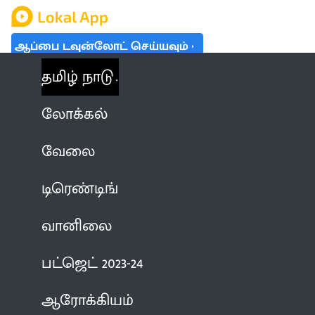
ஆப்பை டவுன்லோட் செய்யவும்
தமிழ் நாடு
லோக்கல்
வேலை
டிரெண்டிங்
வானிலை
பட்ஜெட் 2023-24
ஆரோக்கியம்