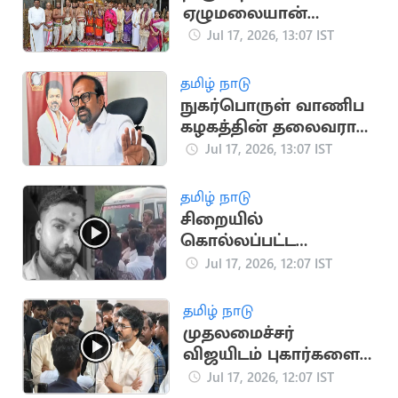
ஏழுமலையான்
கோவிலில்
Jul 17, 2026, 13:07 IST
கோலாகலமாக
நடைபெற்ற ஆனிவார
தமிழ் நாடு
ஆஸ்தான விழா
நுகர்பொருள் வாணிப
கழகத்தின் தலைவராக
அமைச்சர்
Jul 17, 2026, 13:07 IST
வெங்கடரமணனை
நியமனம்
தமிழ் நாடு
சிறையில்
கொல்லப்பட்ட
சபரிவர்மன் உடலுடன்
Jul 17, 2026, 12:07 IST
குடும்பத்தினர்
போராட்டம்
தமிழ் நாடு
முதலமைச்சர்
விஜயிடம் புகார்களை
அடுக்கிய விடுதி
Jul 17, 2026, 12:07 IST
மாணவர்கள்