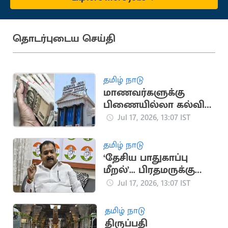
தொடர்புடைய செய்தி
தமிழ் நாடு
மாணவர்களுக்கு
பிணையில்லா கல்விக்
கடன்... அமைச்சர்
Jul 17, 2026, 13:07 IST
அறிவிப்பு
தமிழ் நாடு
‘தேசிய பாதுகாப்பு
மீறல்’... பிரதமருக்கு
மாணிக்கம் தாகூர்
Jul 17, 2026, 13:07 IST
கடிதம்
தமிழ் நாடு
திருப்பதி