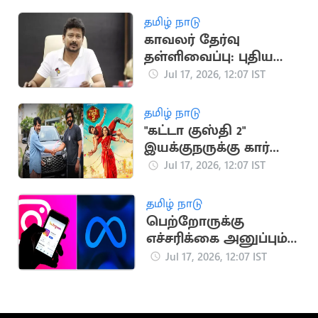
தமிழ் நாடு
காவலர் தேர்வு
தள்ளிவைப்பு: புதிய
அரசுக்கு உதயநிதி
Jul 17, 2026, 12:07 IST
ஸ்டாலின் கண்டனம்
தமிழ் நாடு
"கட்டா குஸ்தி 2"
இயக்குநருக்கு கார்
பரிசளித்த விஷ்ணு
Jul 17, 2026, 12:07 IST
விஷால்
தமிழ் நாடு
பெற்றோருக்கு
எச்சரிக்கை அனுப்பும்
இன்ஸ்டாகிராம் புதிய
Jul 17, 2026, 12:07 IST
வசதி