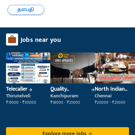
தளபதி
Jobs near you
Telecaller
Quality
North Indian
Inspector
Cook
Thirunelveli
Kanchipuram
Chennai
₹15000 - ₹30000
₹18000 - ₹25000
₹20000 - ₹25000
Explore more jobs