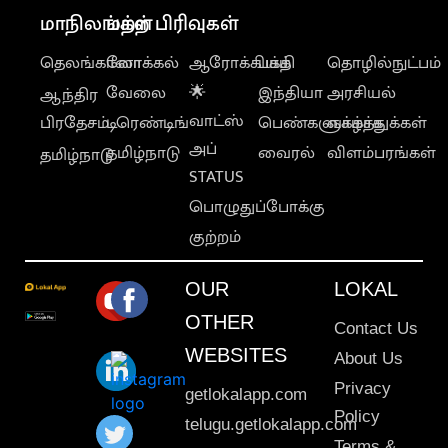
மாநிலங்கள்
மற்ற பிரிவுகள்
தெலங்கானா
லோக்கல்
ஆரோக்கியம்
பக்தி
தொழில்நுட்பம்
வேலை
🌟
இந்தியா
அரசியல்
ஆந்திர
வாட்ஸ்
பிரதேசம்
டிரெண்டிங்
பெண்களுக்காக
வாழ்த்துக்கள்
அப்
தமிழ்நாடு
வைரல்
விளம்பரங்கள்
தமிழ்நாடு
STATUS
பொழுதுப்போக்கு
குற்றம்
OUR
LOKAL
OTHER
Contact Us
WEBSITES
About Us
Privacy
getlokalapp.com
Policy
telugu.getlokalapp.com
Terms &