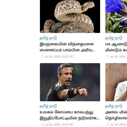
தமிழ் நாடு
தமிழ் நாடு
இயற்கையின் விந்தையான
158 ஆண்டு
ஸ்னைப்பர் பாம்பின் அரிய
மீண்டும் 
பின்னணி
அரிய மலர்
Jul 18, 2026, 13:07 IST
Jul 18, 2026,
தமிழ் நாடு
தமிழ் நாடு
உலகக் கோப்பை கால்பந்து
அனல் மின
இறுதிப்போட்டியின் நடுவராக
தொழிலாளர
சிலாவ்கோ வின்சிச் தேர்வு
அமைச்சர் ந
Jul 18, 2026, 13:07 IST
Jul 18, 2026,