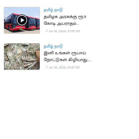
குட்டி பிறப்பு!
தமிழ் நாடு
தமிழக அரசுக்கு ரூ.9
கோடி அபராதம்
செலுத்திய OHM
Jul 18, 2026, 07:07 IST
நிறுவனம்
தமிழ் நாடு
இனி உங்கள் ரூபாய்
நோட்டுகள் கிழியாது..
அரசு அதிரடி முடிவு
Jul 18, 2026, 01:07 IST