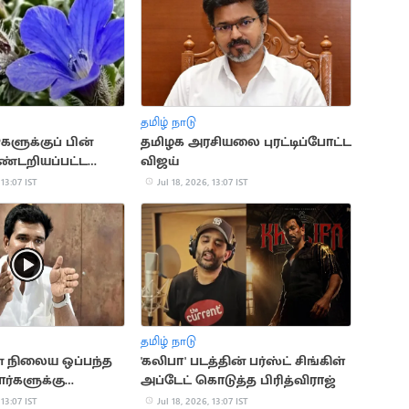
தமிழ் நாடு
களுக்குப் பின்
தமிழக அரசியலை புரட்டிப்போட்ட
கண்டறியப்பட்ட
விஜய்
 13:07 IST
Jul 18, 2026, 13:07 IST
தமிழ் நாடு
் நிலைய ஒப்பந்த
'கலிபா' படத்தின் பர்ஸ்ட் சிங்கிள்
்களுக்கு
அப்டேட் கொடுத்த பிரித்விராஜ்
ிர்மல்குமார்
 13:07 IST
Jul 18, 2026, 13:07 IST