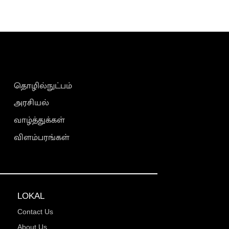
தொழில்நுட்பம்
அரசியல்
வாழ்த்துக்கள்
விளம்பரங்கள்
LOKAL
Contact Us
About Us